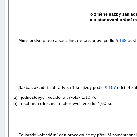
o změně sazby základn
a o stanovení průměr
Ministerstvo práce a sociálních věcí stanoví podle
§ 189
odst
Sazba základní náhrady za 1 km jízdy podle
§ 157
odst. 4 zá
a) jednostopých vozidel a tříkolek 1,10 Kč,
b) osobních silničních motorových vozidel 4,00 Kč.
Za každý kalendářní den pracovní cesty přísluší zaměstnanci