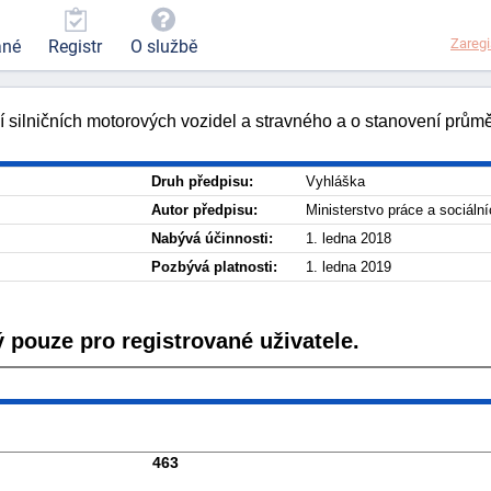
Zaregi
ané
Registr
O službě
 silničních motorových vozidel a stravného a o stanovení prů
Druh předpisu:
Vyhláška
Autor předpisu:
Ministerstvo práce a sociáln
Nabývá účinnosti:
1. ledna 2018
Pozbývá platnosti:
1. ledna 2019
 pouze pro registrované uživatele.
463