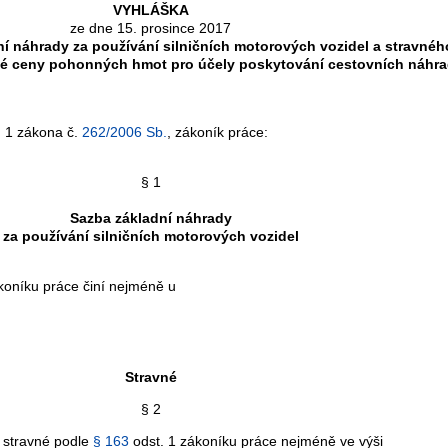
VYHLÁŠKA
ze dne 15. prosince 2017
í náhrady za používání silničních motorových vozidel a stravnéh
né ceny pohonných hmot pro účely poskytování cestovních náhr
. 1 zákona č.
262/2006 Sb.
, zákoník práce:
§ 1
Sazba základní náhrady
za používání silničních motorových vozidel
koníku práce činí nejméně u
Stravné
§ 2
 stravné podle
§ 163
odst. 1 zákoníku práce nejméně ve výši