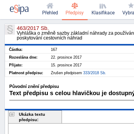
Přehled
Předpisy
Klasifikace
Vybr
463/2017 Sb.
Vyhláška o změně sazby základní náhrady za používání
poskytování cestovních náhrad
Částka:
167
Rozeslána dne:
22. prosince 2017
Přijato:
15. prosince 2017
Platnost předpisu:
Zrušen předpisem
333/2018 Sb.
Původní znění předpisu
Text předpisu s celou hlavičkou je dostupný
Ukázka textu
předpisu: