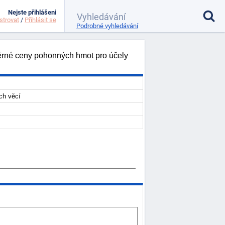
Nejste přihlášeni
strovat
/
Přihlásit se
Podrobné vyhledávání
měrné ceny pohonných hmot pro účely
ích věcí