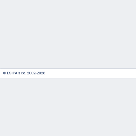
-
náhrady
© ESIPA s.r.o. 2002-2026