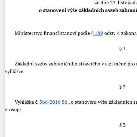
ze dne 23. listopad
o stanovení výše základních sazeb zahran
Ministerstvo financí stanoví podle
§ 189
odst. 4 zákona
§ 1
Základní sazby zahraničního stravného v cizí měně pro ro
vyhlášce.
§ 2
náhrady
škody
Vyhláška č.
366/2016 Sb.
, o stanovení výše základních s
zrušuje.
§ 3