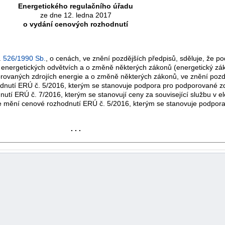
Energetického regulačního úřadu
ze dne 12. ledna 2017
o vydání cenových rozhodnutí
.
526/1990 Sb.
, o cenách, ve znění pozdějších předpisů, sděluje, že p
 energetických odvětvích a o změně některých zákonů (energetický zák
orovaných zdrojích energie a o změně některých zákonů, ve znění pozd
dnutí ERÚ č. 5/2016, kterým se stanovuje podpora pro podporované zd
tí ERÚ č. 7/2016, kterým se stanovují ceny za související službu v el
e mění cenové rozhodnutí ERÚ č. 5/2016, kterým se stanovuje podpora
. . .