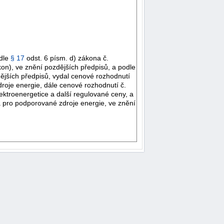
odle
§ 17
odst. 6 písm. d) zákona č.
on), ve znění pozdějších předpisů, a podle
ějších předpisů, vydal cenové rozhodnutí
roje energie, dále cenové rozhodnutí č.
ektroenergetice a další regulované ceny, a
 pro podporované zdroje energie, ve znění