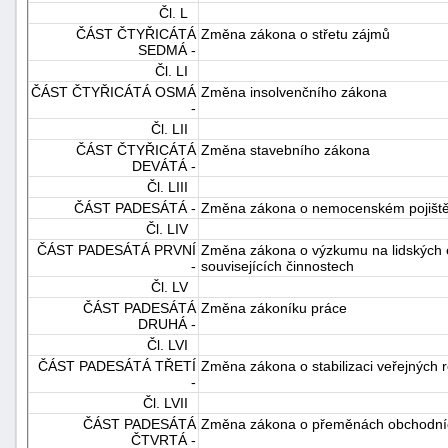
Čl. L
ČÁST ČTYŘICÁTÁ
Změna zákona o střetu zájmů
SEDMÁ -
Čl. LI
ČÁST ČTYŘICÁTÁ OSMÁ
Změna insolvenčního zákona
-
Čl. LII
ČÁST ČTYŘICÁTÁ
Změna stavebního zákona
DEVÁTÁ -
Čl. LIII
ČÁST PADESÁTÁ -
Změna zákona o nemocenském pojiště
Čl. LIV
ČÁST PADESÁTÁ PRVNÍ
Změna zákona o výzkumu na lidských
-
souvisejících činnostech
Čl. LV
ČÁST PADESÁTÁ
Změna zákoníku práce
DRUHÁ -
Čl. LVI
ČÁST PADESÁTÁ TŘETÍ
Změna zákona o stabilizaci veřejných 
-
Čl. LVII
ČÁST PADESÁTÁ
Změna zákona o přeměnách obchodních
ČTVRTÁ -