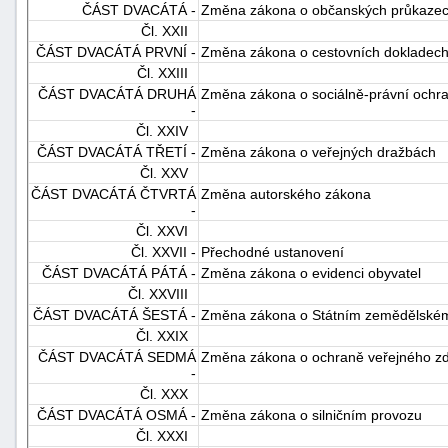
ČÁST DVACÁTÁ -
Změna zákona o občanských průkaze
Čl. XXII
ČÁST DVACÁTÁ PRVNÍ -
Změna zákona o cestovních dokladec
Čl. XXIII
ČÁST DVACÁTÁ DRUHÁ
Změna zákona o sociálně-právní ochra
-
Čl. XXIV
ČÁST DVACÁTÁ TŘETÍ -
Změna zákona o veřejných dražbách
Čl. XXV
ČÁST DVACÁTÁ ČTVRTÁ
Změna autorského zákona
-
Čl. XXVI
Čl. XXVII -
Přechodné ustanovení
ČÁST DVACÁTÁ PÁTÁ -
Změna zákona o evidenci obyvatel
Čl. XXVIII
ČÁST DVACÁTÁ ŠESTÁ -
Změna zákona o Státním zemědělském
Čl. XXIX
ČÁST DVACÁTÁ SEDMÁ
Změna zákona o ochraně veřejného zd
-
Čl. XXX
ČÁST DVACÁTÁ OSMÁ -
Změna zákona o silničním provozu
Čl. XXXI