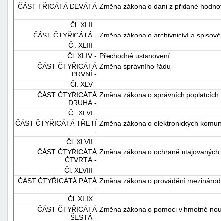
ČÁST TŘICÁTÁ DEVÁTÁ
Změna zákona o dani z přidané hodno
-
Čl. XLII
ČÁST ČTYŘICÁTÁ -
Změna zákona o archivnictví a spisové
Čl. XLIII
Čl. XLIV -
Přechodné ustanovení
ČÁST ČTYŘICÁTÁ
Změna správního řádu
PRVNÍ -
Čl. XLV
ČÁST ČTYŘICÁTÁ
Změna zákona o správních poplatcích
DRUHÁ -
Čl. XLVI
ČÁST ČTYŘICÁTÁ TŘETÍ
Změna zákona o elektronických komun
-
Čl. XLVII
ČÁST ČTYŘICÁTÁ
Změna zákona o ochraně utajovaných 
ČTVRTÁ -
Čl. XLVIII
ČÁST ČTYŘICÁTÁ PÁTÁ
Změna zákona o provádění mezinárod
-
Čl. XLIX
ČÁST ČTYŘICÁTÁ
Změna zákona o pomoci v hmotné nou
ŠESTÁ -