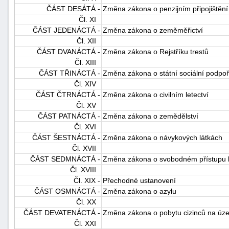
ČÁST DESÁTÁ -
Změna zákona o penzijním připojištění
"náhradě
Čl. XI
škod"
ČÁST JEDENÁCTÁ -
Změna zákona o zeměměřictví
Čl. XII
ČÁST DVANÁCTÁ -
Změna zákona o Rejstříku trestů
Čl. XIII
ČÁST TŘINÁCTÁ -
Změna zákona o státní sociální podpo
Čl. XIV
ČÁST ČTRNÁCTÁ -
Změna zákona o civilním letectví
Čl. XV
ČÁST PATNÁCTÁ -
Změna zákona o zemědělství
Čl. XVI
ČÁST ŠESTNÁCTÁ -
Změna zákona o návykových látkách
Čl. XVII
ČÁST SEDMNÁCTÁ -
Změna zákona o svobodném přístupu 
Čl. XVIII
Čl. XIX -
Přechodné ustanovení
ČÁST OSMNÁCTÁ -
Změna zákona o azylu
Čl. XX
ČÁST DEVATENÁCTÁ -
Změna zákona o pobytu cizinců na úze
Čl. XXI