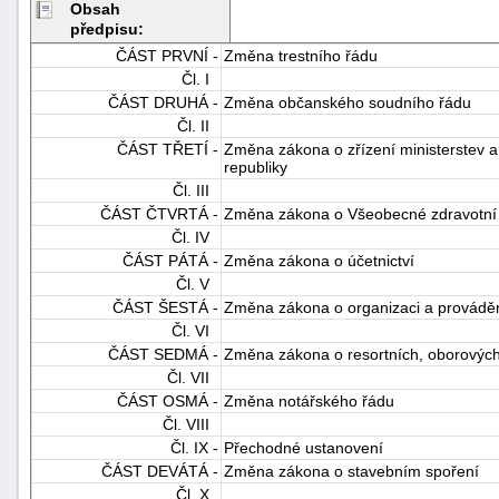
Obsah
předpisu:
ČÁST PRVNÍ -
Změna trestního řádu
Čl. I
ČÁST DRUHÁ -
Změna občanského soudního řádu
Čl. II
ČÁST TŘETÍ -
Změna zákona o zřízení ministerstev a
republiky
-
Čl. III
ČÁST ČTVRTÁ -
Změna zákona o Všeobecné zdravotní 
náhrady
Čl. IV
ČÁST PÁTÁ -
Změna zákona o účetnictví
Čl. V
ČÁST ŠESTÁ -
Změna zákona o organizaci a prováděn
Čl. VI
ČÁST SEDMÁ -
Změna zákona o resortních, oborových,
Čl. VII
ČÁST OSMÁ -
Změna notářského řádu
Čl. VIII
Čl. IX -
Přechodné ustanovení
ČÁST DEVÁTÁ -
Změna zákona o stavebním spoření
Čl. X