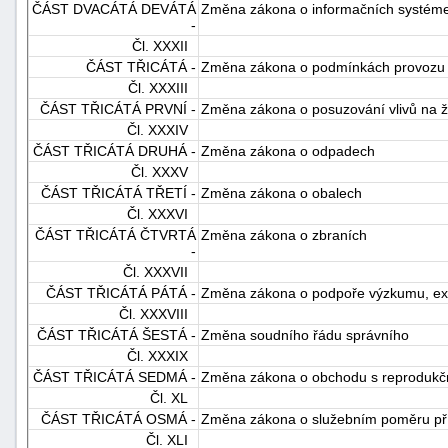
ČÁST DVACÁTÁ DEVÁTÁ
Změna zákona o informačních systéme
-
Čl. XXXII
ČÁST TŘICÁTÁ -
Změna zákona o podmínkách provozu 
Čl. XXXIII
ČÁST TŘICÁTÁ PRVNÍ -
Změna zákona o posuzování vlivů na ži
Čl. XXXIV
ČÁST TŘICÁTÁ DRUHÁ -
Změna zákona o odpadech
Čl. XXXV
ČÁST TŘICÁTÁ TŘETÍ -
Změna zákona o obalech
Čl. XXXVI
ČÁST TŘICÁTÁ ČTVRTÁ
Změna zákona o zbraních
-
Čl. XXXVII
ČÁST TŘICÁTÁ PÁTÁ -
Změna zákona o podpoře výzkumu, exp
Čl. XXXVIII
ČÁST TŘICÁTÁ ŠESTÁ -
Změna soudního řádu správního
Čl. XXXIX
ČÁST TŘICÁTÁ SEDMÁ -
Změna zákona o obchodu s reprodukčn
Čl. XL
ČÁST TŘICÁTÁ OSMÁ -
Změna zákona o služebním poměru pří
Čl. XLI