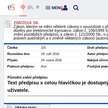
MENU
298/2016 Sb.
Zákon, kterým se mění některé zákony v souvislosti s př
důvěru pro elektronické transakce, zákon č. 106/1999 S
znění pozdějších předpisů, a zákon č. 121/2000 Sb., o 
právem autorským a o změně některých zákonů (autorsk
Částka:
115
Druh předpis
Rozeslána dne:
19. září 2016
Autor předpis
Přijato:
24. srpna 2016
Nabývá účinno
Platnost předpisu:
Ano
Pozbývá platn
Původní znění předpisu
Text předpisu s celou hlavičkou je dostupn
uživatele.
Ukázka textu