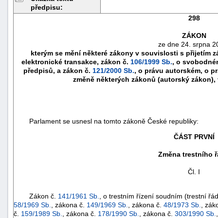
předpisu:
298
ZÁKON
ze dne 24. srpna 2
kterým se mění některé zákony v souvislosti s přijetím 
elektronické transakce, zákon č.
106/1999 Sb.
, o svobodném
předpisů, a zákon č.
121/2000 Sb.
, o právu autorském, o p
změně některých zákonů (autorský zákon), 
Parlament se usnesl na tomto zákoně České republiky:
ČÁST PRVNÍ
náhrady
škody
Změna trestního 
Čl. I
Zákon č.
141/1961 Sb.
, o trestním řízení soudním (trestní řá
58/1969 Sb.
, zákona č.
149/1969 Sb.
, zákona č.
48/1973 Sb.
, zák
č.
159/1989 Sb.
, zákona č.
178/1990 Sb.
, zákona č.
303/1990 Sb.