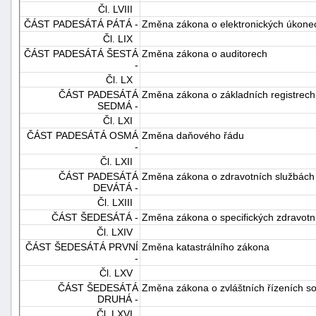
Čl. LVIII
ČÁST PADESÁTÁ PÁTÁ -
Změna zákona o elektronických úkone
Čl. LIX
ČÁST PADESÁTÁ ŠESTÁ
Změna zákona o auditorech
-
Čl. LX
ČÁST PADESÁTÁ
Změna zákona o základních registrech
SEDMÁ -
Čl. LXI
ČÁST PADESÁTÁ OSMÁ
Změna daňového řádu
-
Čl. LXII
ČÁST PADESÁTÁ
Změna zákona o zdravotních službách
DEVÁTÁ -
Čl. LXIII
ČÁST ŠEDESÁTÁ -
Změna zákona o specifických zdravotn
Čl. LXIV
ČÁST ŠEDESÁTÁ PRVNÍ
Změna katastrálního zákona
-
Čl. LXV
ČÁST ŠEDESÁTÁ
Změna zákona o zvláštních řízeních s
DRUHÁ -
Čl. LXVI