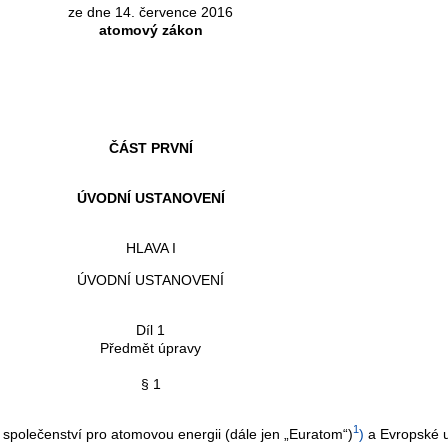
ze dne 14. července 2016
atomový zákon
ČÁST PRVNÍ
ÚVODNÍ USTANOVENÍ
HLAVA I
ÚVODNÍ USTANOVENÍ
Díl 1
Předmět úpravy
§ 1
1
olečenství pro atomovou energii (dále jen „Euratom“)
)
a Evropské 