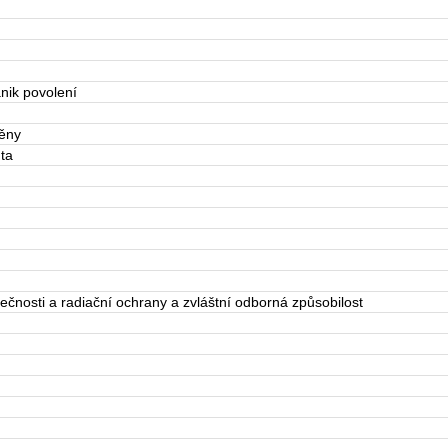
nik povolení
měny
nta
pečnosti a radiační ochrany a zvláštní odborná způsobilost