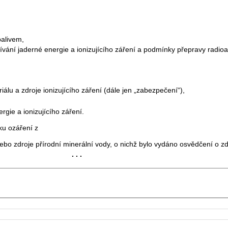
alivem,
vání jaderné energie a ionizujícího záření a podmínky přepravy radioak
u a zdroje ionizujícího záření (dále jen „zabezpečení“),
rgie a ionizujícího záření.
u ozáření z
ebo zdroje přírodní minerální vody, o nichž bylo vydáno osvědčení o zd
. . .