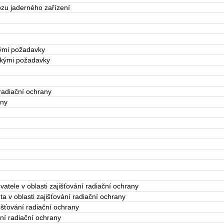
ozu jaderného zařízení
kými požadavky
ckými požadavky
radiační ochrany
any
ovatele v oblasti zajišťování radiační ochrany
ta v oblasti zajišťování radiační ochrany
jišťování radiační ochrany
ání radiační ochrany