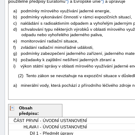
použitelné předpisy Euratomu
)
a Evropské unie
)
a upravuje
a) podmínky mírového využívání jaderné energie,
b) podmínky vykonávání činností v rámci expozičních situací,
c) nakládání s radioaktivním odpadem a vyhořelým jaderným p
d) schvalování typu některých výrobků v oblasti mírového využí
odpadu nebo vyhořelého jaderného paliva,
e) monitorování radiační situace,
f) zvládání radiační mimořádné události,
g) podmínky zabezpečení jaderného zařízení, jaderného materiál
h) požadavky k zajištění nešíření jaderných zbraní a
i) výkon státní správy v oblasti mírového využívání jaderné ene
(2) Tento zákon se nevztahuje na expoziční situace v důsledk
a) minerální vody, která pochází z přírodního léčivého zdroje n
Obsah
předpisu:
ČÁST PRVNÍ -
ÚVODNÍ USTANOVENÍ
HLAVA I -
ÚVODNÍ USTANOVENÍ
Díl 1 -
Předmět úpravy