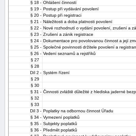
§ 18 -
Ohlášení činností
§ 19 -
Postup při vydávání povolení
§ 20 -
Postup při registraci
§ 21 -
Náležitosti a doba platnosti povolení
§ 22 -
Nové rozhodnutí o vydání povolení, zrušení a zá
§ 23 -
Zrušení a zánik registrace
§ 24 -
Dokumentace pro povolovanou činnost a její z
§ 25 -
Společné povinnosti držitele povolení a registra
§ 26 -
Vedení seznamů a rejstříků
§ 27
§ 28
Díl 2 -
Systém řízení
§ 29
§ 30
§ 31 -
Činnosti zvláště důležité z hlediska jaderné bez
§ 32
§ 33
Díl 3 -
Poplatky na odbornou činnost Úřadu
§ 34 -
Vymezení poplatků
§ 35 -
Subjekty poplatků
§ 36 -
Předmět poplatků