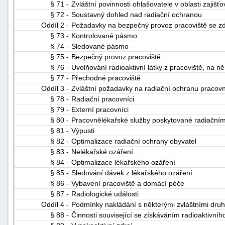
§ 71 -
Zvláštní povinnosti ohlašovatele v oblasti zajišť
§ 72 -
Soustavný dohled nad radiační ochranou
Oddíl 2 -
Požadavky na bezpečný provoz pracoviště se zdr
§ 73 -
Kontrolované pásmo
§ 74 -
Sledované pásmo
§ 75 -
Bezpečný provoz pracoviště
§ 76 -
Uvolňování radioaktivní látky z pracoviště, na 
§ 77 -
Přechodné pracoviště
Oddíl 3 -
Zvláštní požadavky na radiační ochranu pracovn
§ 78 -
Radiační pracovníci
§ 79 -
Externí pracovníci
§ 80 -
Pracovnělékařské služby poskytované radiační
§ 81 -
Výpusti
§ 82 -
Optimalizace radiační ochrany obyvatel
§ 83 -
Nelékařské ozáření
§ 84 -
Optimalizace lékařského ozáření
§ 85 -
Sledování dávek z lékařského ozáření
§ 86 -
Vybavení pracoviště a domácí péče
§ 87 -
Radiologické události
Oddíl 4 -
Podmínky nakládání s některými zvláštními druhy
§ 88 -
Činnosti související se získáváním radioaktivníh