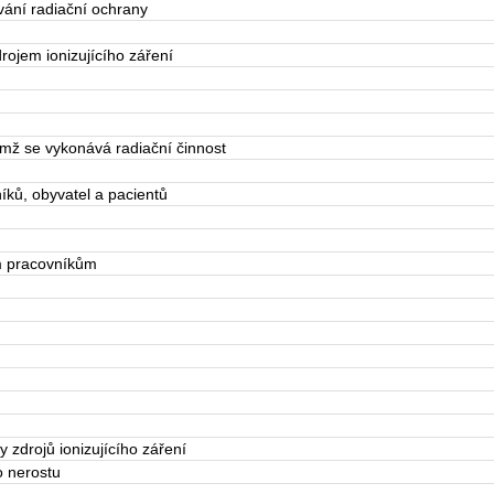
ování radiační ochrany
ojem ionizujícího záření
němž se vykonává radiační činnost
íků, obyvatel a pacientů
m pracovníkům
 zdrojů ionizujícího záření
o nerostu