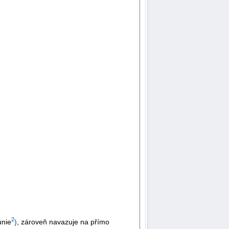
2
unie
)
, zároveň navazuje na přímo