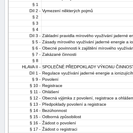
§ 1
Díl 2 -
Vymezení některých pojmů
§ 2
§ 3
§ 4
Díl 3 -
Základní pravidla mírového využívání jaderné en
§ 5 -
Zásady mírového využívání jaderné energie a ion
§ 6 -
Obecné povinnosti k zajištění mírového využívání
§ 7 -
Zakázané činnosti
§ 8
HLAVA II -
SPOLEČNÉ PŘEDPOKLADY VÝKONU ČINNOSTÍ 
Díl 1 -
Regulace využívání jaderné energie a ionizující
§ 9 -
Povolení
§ 10 -
Registrace
§ 11 -
Ohlášení
§ 12 -
Obecná výjimka z povolení, registrace a ohlášen
§ 13 -
Předpoklady povolení a registrace
§ 14 -
Bezúhonnost
§ 15 -
Odborná způsobilost
§ 16 -
Žádost o povolení
§ 17 -
Žádost o registraci