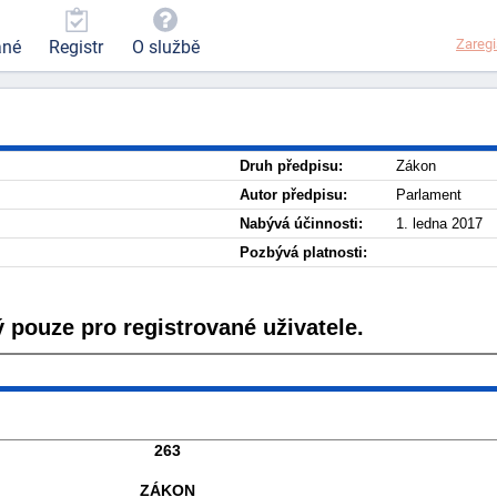
Zaregi
ané
Registr
O službě
Druh předpisu:
Zákon
Autor předpisu:
Parlament
Nabývá účinnosti:
1. ledna 2017
Pozbývá platnosti:
 pouze pro registrované uživatele.
263
ZÁKON