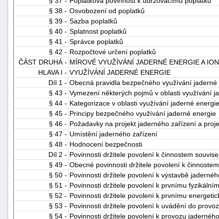
§ 37 -
Poplatková povinnost k udržovacímu poplatku
§ 38 -
Osvobození od poplatků
§ 39 -
Sazba poplatků
§ 40 -
Splatnost poplatků
§ 41 -
Správce poplatků
§ 42 -
Rozpočtové určení poplatků
ČÁST DRUHÁ -
MÍROVÉ VYUŽÍVÁNÍ JADERNÉ ENERGIE A ION
HLAVA I -
VYUŽÍVÁNÍ JADERNÉ ENERGIE
Díl 1 -
Obecná pravidla bezpečného využívání jaderné
§ 43 -
Vymezení některých pojmů v oblasti využívání j
§ 44 -
Kategorizace v oblasti využívání jaderné energi
§ 45 -
Principy bezpečného využívání jaderné energie
§ 46 -
Požadavky na projekt jaderného zařízení a proj
§ 47 -
Umístění jaderného zařízení
§ 48 -
Hodnocení bezpečnosti
Díl 2 -
Povinnosti držitele povolení k činnostem souvis
§ 49 -
Obecné povinnosti držitele povolení k činnostem
§ 50 -
Povinnosti držitele povolení k výstavbě jadernéh
§ 51 -
Povinnosti držitele povolení k prvnímu fyzikáln
§ 52 -
Povinnosti držitele povolení k prvnímu energet
§ 53 -
Povinnosti držitele povolení k uvádění do provo
§ 54 -
Povinnosti držitele povolení k provozu jaderného