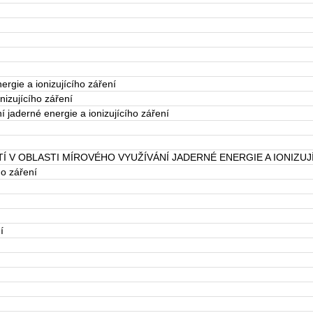
ergie a ionizujícího záření
izujícího záření
 jaderné energie a ionizujícího záření
V OBLASTI MÍROVÉHO VYUŽÍVÁNÍ JADERNÉ ENERGIE A IONIZUJ
ho záření
í