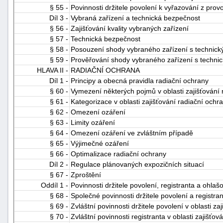
§ 55 -
Povinnosti držitele povolení k vyřazování z prov
Díl 3 -
Vybraná zařízení a technická bezpečnost
§ 56 -
Zajišťování kvality vybraných zařízení
§ 57 -
Technická bezpečnost
§ 58 -
Posouzení shody vybraného zařízení s technic
§ 59 -
Prověřování shody vybraného zařízení s techni
HLAVA II -
RADIAČNÍ OCHRANA
Díl 1 -
Principy a obecná pravidla radiační ochrany
§ 60 -
Vymezení některých pojmů v oblasti zajišťování 
§ 61 -
Kategorizace v oblasti zajišťování radiační ochr
§ 62 -
Omezení ozáření
§ 63 -
Limity ozáření
§ 64 -
Omezení ozáření ve zvláštním případě
§ 65 -
Výjimečné ozáření
§ 66 -
Optimalizace radiační ochrany
Díl 2 -
Regulace plánovaných expozičních situací
§ 67 -
Zproštění
Oddíl 1 -
Povinnosti držitele povolení, registranta a ohlaš
§ 68 -
Společné povinnosti držitele povolení a registran
§ 69 -
Zvláštní povinnosti držitele povolení v oblasti za
§ 70 -
Zvláštní povinnosti registranta v oblasti zajišťov