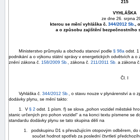
215
VYHLÁŠKA
ze dne 26. srpna 2
kterou se mění vyhláška č.
344/2012 Sb.
, 
a o způsobu zajištění bezpečnostního
Ministerstvo průmyslu a obchodu stanoví podle
§ 98a
odst. 1
podnikání a o výkonu státní správy v energetických odvětvích a o
znění zákona č.
158/2009 Sb.
, zákona č.
211/2011 Sb.
a zákona č
Čl. I
náhrady
Vyhláška č.
344/2012 Sb.
, o stavu nouze v plynárenství a o 
škody
dodávky plynu, se mění takto:
1. V
§ 2
odst. 1 písm. f) se slova „pohon vozidel městské hr
stanic určených pro pohon vozidel“ a na konci textu písmene se do
standardu dodávky plynu se tato skupina dělí na
1. podskupinu D1 s převažujícím otopovým odběrem, do n
součet hodnot spotřeb za poslední čtvrtletí předchozího