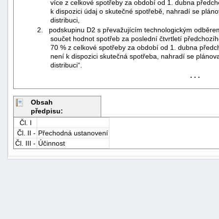
více z celkové spotřeby za období od 1. dubna předc
k dispozici údaj o skutečné spotřebě, nahradí se pl
distribuci,
2. podskupinu D2 s převažujícím technologickým odběrem,
součet hodnot spotřeb za poslední čtvrtletí předchozíh
70 % z celkové spotřeby za období od 1. dubna předc
není k dispozici skutečná spotřeba, nahradí se plán
distribuci“.
. . .
Obsah
předpisu:
Čl. I
Čl. II -
Přechodná ustanovení
Čl. III -
Účinnost
+náhrady