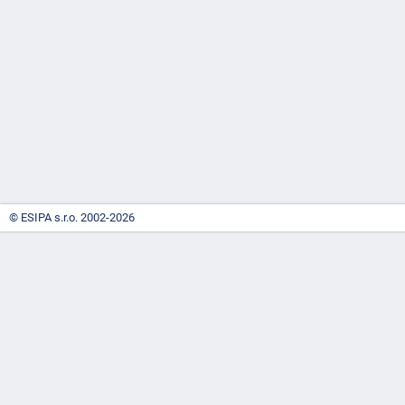
-
náhrady
© ESIPA s.r.o. 2002-2026