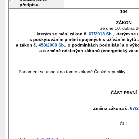
předpisu:
104
ZÁKON
ze dne 10. dubna 2
kterým se mění zákon č.
67/2013 Sb.
, kterým se 
s poskytováním plnění spojených s užíváním bytů 
a zákon č.
458/2000 Sb.
, o podmínkách podnikání a o výko
a o změně některých zákonů (energetický záko
Parlament se usnesl na tomto zákoně České republiky:
náhrady
ČÁST PRVNÍ
škody
Změna zákona č.
67/2
Čl. I