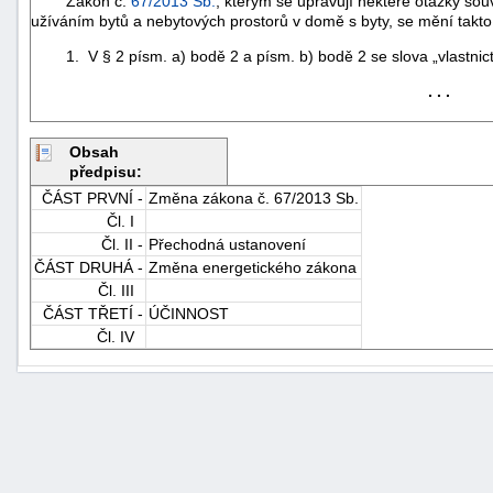
Zákon č.
67/2013 Sb.
, kterým se upravují některé otázky sou
užíváním bytů a nebytových prostorů v domě s byty, se mění takto
1. V § 2 písm. a) bodě 2 a písm. b) bodě 2 se slova „vlastnictví 
. . .
Obsah
předpisu:
ČÁST PRVNÍ -
Změna zákona č. 67/2013 Sb.
Čl. I
Čl. II -
Přechodná ustanovení
ČÁST DRUHÁ -
Změna energetického zákona
Čl. III
ČÁST TŘETÍ -
ÚČINNOST
Čl. IV
+náhrady