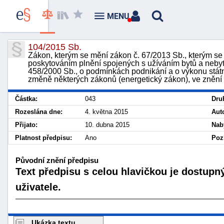
MENU
104/2015 Sb.
Zákon, kterým se mění zákon č. 67/2013 Sb., kterým se u
poskytováním plnění spojených s užíváním bytů a nebyt
458/2000 Sb., o podmínkách podnikání a o výkonu státn
změně některých zákonů (energetický zákon), ve znění
Částka:
043
Dru
Rozeslána dne:
4. května 2015
Aut
Přijato:
10. dubna 2015
Nab
Platnost předpisu:
Ano
Poz
Původní znění předpisu
Text předpisu s celou hlavičkou je dostupn
uživatele.
Ukázka textu