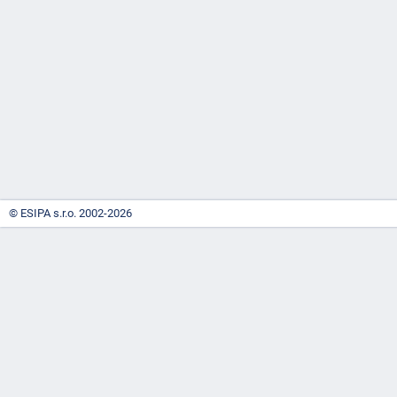
-
náhrady
© ESIPA s.r.o. 2002-2026