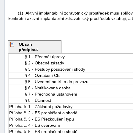
(1) Aktivní implantabilní zdravotnický prostředek musí splňovat 
konkrétní aktivní implantabilní zdravotnický prostředek vztahují, a
Obsah
předpisu:
§ 1 -
Předmět úpravy
§ 2 -
Obecné zásady
§ 3 -
Postupy posuzování shody
§ 4 -
Označení CE
§ 5 -
Uvedení na trh a do provozu
§ 6 -
Notifikovaná osoba
§ 7 -
Přechodná ustanovení
§ 8 -
Účinnost
Příloha č. 1 -
Základní požadavky
Příloha č. 2 -
ES prohlášení o shodě
Příloha č. 3 -
ES Přezkoušení typu
Příloha č. 4 -
ES ověřování
Příloha č. 5 -
ES prohlášení o shodě