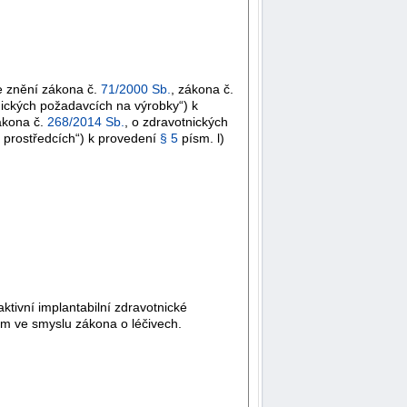
e znění zákona č.
71/2000 Sb.
, zákona č.
hnických požadavcích na výrobky“) k
ákona č.
268/2014 Sb.
, o zdravotnických
h prostředcích“) k provedení
§ 5
písm. l)
tivní implantabilní zdravotnické
kem ve smyslu zákona o léčivech.