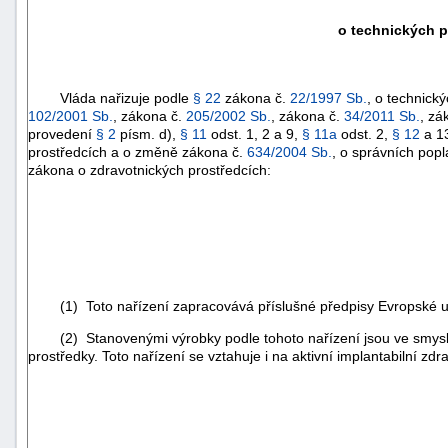
o technických p
Vláda nařizuje podle
§ 22
zákona č.
22/1997 Sb.
, o technick
102/2001 Sb.
, zákona č.
205/2002 Sb.
, zákona č.
34/2011 Sb.
, zá
provedení
§ 2
písm. d),
§ 11
odst. 1, 2 a 9,
§ 11a
odst. 2,
§ 12
a 13
prostředcích a o změně zákona č.
634/2004 Sb.
, o správních popl
zákona o zdravotnických prostředcích:
(1) Toto nařízení zapracovává příslušné předpisy Evropské u
(2) Stanovenými výrobky podle tohoto nařízení jsou ve smys
prostředky. Toto nařízení se vztahuje i na aktivní implantabilní z