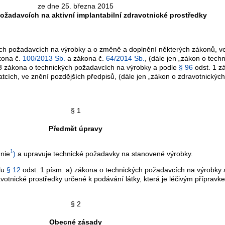
ze dne 25. března 2015
ožadavcích na aktivní implantabilní zdravotnické prostředky
ých požadavcích na výrobky a o změně a doplnění některých zákonů, v
kona č.
100/2013 Sb.
a zákona č.
64/2014 Sb.
, (dále jen „zákon o tec
 zákona o technických požadavcích na výrobky a podle
§ 96
odst. 1 z
atcích, ve znění pozdějších předpisů, (dále jen „zákon o zdravotnickýc
§ 1
Předmět úpravy
1
nie
)
a upravuje technické požadavky na stanovené výrobky.
lu
§ 12
odst. 1 písm. a) zákona o technických požadavcích na výrobky ak
dravotnické prostředky určené k podávání látky, která je léčivým příprav
§ 2
Obecné zásady