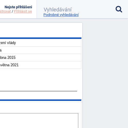
Nejste přihlášeni
strovat
/
Přihlásit se
Podrobné vyhledávání
zení vlády
a
ubna 2015
května 2021