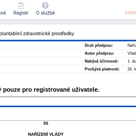
Zaregi
ané
Registr
O službě
plantabilní zdravotnické prostředky
Druh předpisu:
Naří
Autor předpisu:
Vlád
Nabývá účinnosti:
1. d
Pozbývá platnosti:
26. 
 pouze pro registrované uživatele.
55
NAŘÍZENÍ VLÁDY