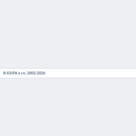
-
náhrady
© ESIPA s.r.o. 2002-2026