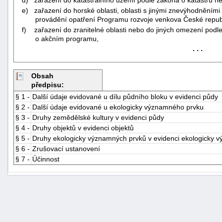
d) zařazení do katastrálního území podle zákona o katastru ne
e) zařazení do horské oblasti, oblasti s jinými znevýhodněními 
provádění opatření Programu rozvoje venkova České repub
f) zařazení do zranitelné oblasti nebo do jiných omezení podle 
o akčním programu,
. . .
Obsah
předpisu:
§ 1 -
Další údaje evidované u dílu půdního bloku v evidenci půdy
§ 2 -
Další údaje evidované u ekologicky významného prvku
§ 3 -
Druhy zemědělské kultury v evidenci půdy
§ 4 -
Druhy objektů v evidenci objektů
§ 5 -
Druhy ekologicky významných prvků v evidenci ekologicky 
§ 6 -
Zrušovací ustanovení
§ 7 -
Účinnost
+náhrady