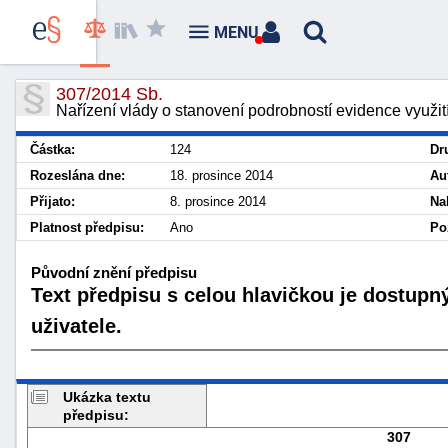
MENU
307/2014 Sb.
Nařízení vlády o stanovení podrobností evidence využit
Částka:
124
Dr
Rozeslána dne:
18. prosince 2014
Au
Přijato:
8. prosince 2014
Na
Platnost předpisu:
Ano
Po
Původní znění předpisu
Text předpisu s celou hlavičkou je dostupn
uživatele.
Ukázka textu
předpisu:
307