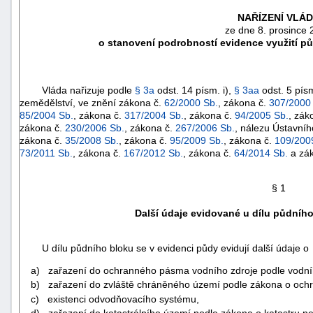
NAŘÍZENÍ VLÁ
ze dne 8. prosince
o stanovení podrobností evidence využití p
Vláda nařizuje podle
§ 3a
odst. 14 písm. i),
§ 3aa
odst. 5 písm
zemědělství, ve znění zákona č.
62/2000 Sb.
, zákona č.
307/2000
85/2004 Sb.
, zákona č.
317/2004 Sb.
, zákona č.
94/2005 Sb.
, zák
zákona č.
230/2006 Sb.
, zákona č.
267/2006 Sb.
, nálezu Ústavní
zákona č.
35/2008 Sb.
, zákona č.
95/2009 Sb.
, zákona č.
109/200
73/2011 Sb.
, zákona č.
167/2012 Sb.
, zákona č.
64/2014 Sb.
a zá
§ 1
náhrady
Další údaje evidované u dílu půdníh
škody
U dílu půdního bloku se v evidenci půdy evidují další údaje o
a) zařazení do ochranného pásma vodního zdroje podle vodní
b) zařazení do zvláště chráněného území podle zákona o ochra
c) existenci odvodňovacího systému,