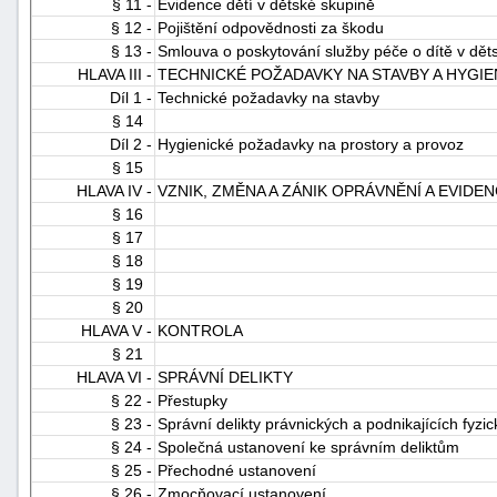
§ 11 -
Evidence dětí v dětské skupině
§ 12 -
Pojištění odpovědnosti za škodu
§ 13 -
Smlouva o poskytování služby péče o dítě v dět
HLAVA III -
TECHNICKÉ POŽADAVKY NA STAVBY A HYGI
Díl 1 -
Technické požadavky na stavby
§ 14
Díl 2 -
Hygienické požadavky na prostory a provoz
§ 15
HLAVA IV -
VZNIK, ZMĚNA A ZÁNIK OPRÁVNĚNÍ A EVID
§ 16
§ 17
§ 18
§ 19
§ 20
HLAVA V -
KONTROLA
§ 21
HLAVA VI -
SPRÁVNÍ DELIKTY
§ 22 -
Přestupky
§ 23 -
Správní delikty právnických a podnikajících fyzi
§ 24 -
Společná ustanovení ke správním deliktům
§ 25 -
Přechodné ustanovení
§ 26 -
Zmocňovací ustanovení