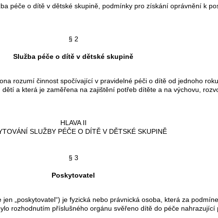
péče o dítě v dětské skupině, podmínky pro získání oprávnění k posk
§ 2
Služba péče o dítě v dětské skupině
 rozumí činnost spočívající v pravidelné péči o dítě od jednoho roku
dětí a která je zaměřena na zajištění potřeb dítěte a na výchovu, rozvo
HLAVA II
TOVÁNÍ SLUŽBY PÉČE O DÍTĚ V DĚTSKÉ SKUPINĚ
§ 3
Poskytovatel
en „poskytovatel“) je fyzická nebo právnická osoba, která za podmín
 bylo rozhodnutím příslušného orgánu svěřeno dítě do péče nahrazující 