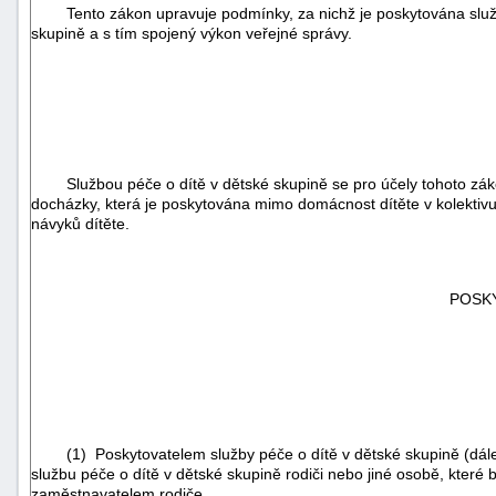
Tento zákon upravuje podmínky, za nichž je poskytována služba 
skupině a s tím spojený výkon veřejné správy.
Službou péče o dítě v dětské skupině se pro účely tohoto zákona
docházky, která je poskytována mimo domácnost dítěte v kolektivu 
návyků dítěte.
POSKY
(1) Poskytovatelem služby péče o dítě v dětské skupině (dále j
službu péče o dítě v dětské skupině rodiči nebo jiné osobě, které
zaměstnavatelem rodiče.