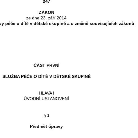
247
ZÁKON
ze dne 23. září 2014
by péče o dítě v dětské skupině a o změně souvisejících zákonů
ČÁST PRVNÍ
SLUŽBA PÉČE O DÍTĚ V DĚTSKÉ SKUPINĚ
HLAVA I
ÚVODNÍ USTANOVENÍ
§ 1
Předmět úpravy