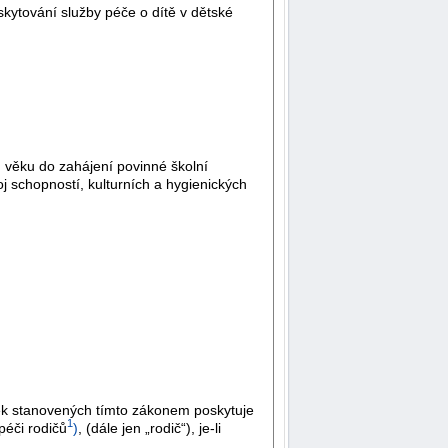
ytování služby péče o dítě v dětské
 věku do zahájení povinné školní
j schopností, kulturních a hygienických
ek stanovených tímto zákonem poskytuje
1
péči rodičů
)
, (dále jen „rodič“), je-li