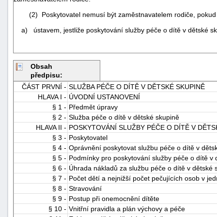
(2) Poskytovatel nemusí být zaměstnavatelem rodiče, pokud 
a) ústavem, jestliže poskytování služby péče o dítě v dětské sku
Obsah
předpisu:
ČÁST PRVNÍ -
SLUŽBA PÉČE O DÍTĚ V DĚTSKÉ SKUPINĚ
HLAVA I -
ÚVODNÍ USTANOVENÍ
§ 1 -
Předmět úpravy
§ 2 -
Služba péče o dítě v dětské skupině
HLAVA II -
POSKYTOVÁNÍ SLUŽBY PÉČE O DÍTĚ V DĚTS
§ 3 -
Poskytovatel
§ 4 -
Oprávnění poskytovat službu péče o dítě v děts
§ 5 -
Podmínky pro poskytování služby péče o dítě v 
§ 6 -
Úhrada nákladů za službu péče o dítě v dětské 
§ 7 -
Počet dětí a nejnižší počet pečujících osob v je
§ 8 -
Stravování
§ 9 -
Postup při onemocnění dítěte
§ 10 -
Vnitřní pravidla a plán výchovy a péče