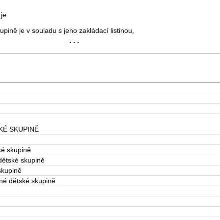
je
pině je v souladu s jeho zakládací listinou,
. . .
KÉ SKUPINĚ
ké skupině
dětské skupině
skupině
dné dětské skupině