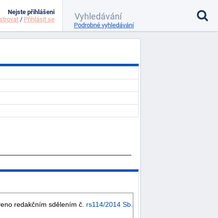
Nejste přihlášeni
strovat
/
Přihlásit se
Podrobné vyhledávání
eno redakčním sdělením č.
rs114/2014 Sb.