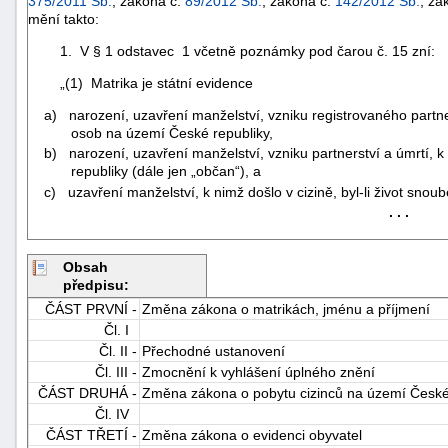
375/2011 Sb.
, zákona č.
89/2012 Sb.
, zákona č.
142/2012 Sb.
, zá
mění takto:
1. V § 1 odstavec 1 včetně poznámky pod čarou č. 15 zní:
„(1) Matrika je státní evidence
a) narození, uzavření manželství, vzniku registrovaného partners
osob na území České republiky,
b) narození, uzavření manželství, vzniku partnerství a úmrtí, k 
republiky (dále jen „občan“), a
c) uzavření manželství, k nimž došlo v cizině, byl-li život sno
. . .
Obsah
předpisu:
ČÁST PRVNÍ -
Změna zákona o matrikách, jménu a příjmení
Čl. I
+náhrady
Čl. II -
Přechodné ustanovení
Čl. III -
Zmocnění k vyhlášení úplného znění
ČÁST DRUHÁ -
Změna zákona o pobytu cizinců na území České
Čl. IV
ČÁST TŘETÍ -
Změna zákona o evidenci obyvatel