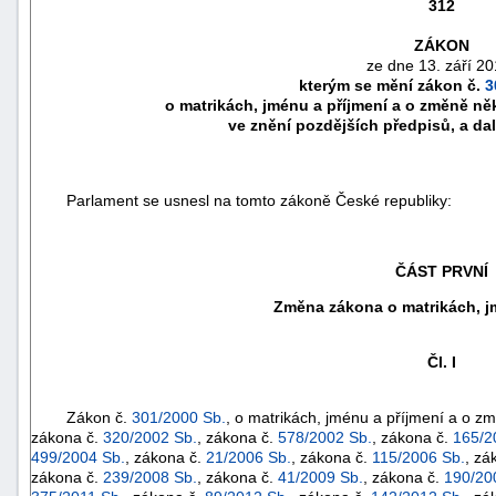
312
ZÁKON
ze dne 13. září 20
kterým se mění zákon č.
3
o matrikách, jménu a příjmení a o změně ně
ve znění pozdějších předpisů, a dal
Parlament se usnesl na tomto zákoně České republiky:
ČÁST PRVNÍ
Změna zákona o matrikách, j
náhrady
škody
Čl. I
Zákon č.
301/2000 Sb.
, o matrikách, jménu a příjmení a o z
zákona č.
320/2002 Sb.
, zákona č.
578/2002 Sb.
, zákona č.
165/2
499/2004 Sb.
, zákona č.
21/2006 Sb.
, zákona č.
115/2006 Sb.
, zá
zákona č.
239/2008 Sb.
, zákona č.
41/2009 Sb.
, zákona č.
190/20