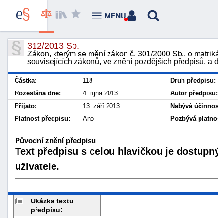
MENU
312/2013 Sb.
Zákon, kterým se mění zákon č. 301/2000 Sb., o matrik
souvisejících zákonů, ve znění pozdějších předpisů, a d
Částka:
118
Druh předpisu:
Rozeslána dne:
4. října 2013
Autor předpisu:
Přijato:
13. září 2013
Nabývá účinnost
Platnost předpisu:
Ano
Pozbývá platnos
Původní znění předpisu
Text předpisu s celou hlavičkou je dostupn
uživatele.
Ukázka textu
předpisu: