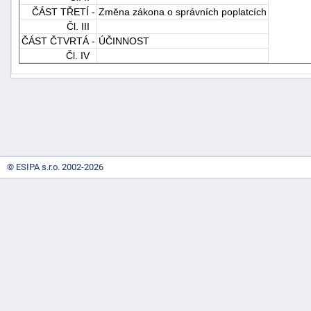
ČÁST TŘETÍ -
Změna zákona o správních poplatcích
Čl. III
ČÁST ČTVRTÁ -
ÚČINNOST
Čl. IV
-
náhrady
© ESIPA s.r.o. 2002-2026