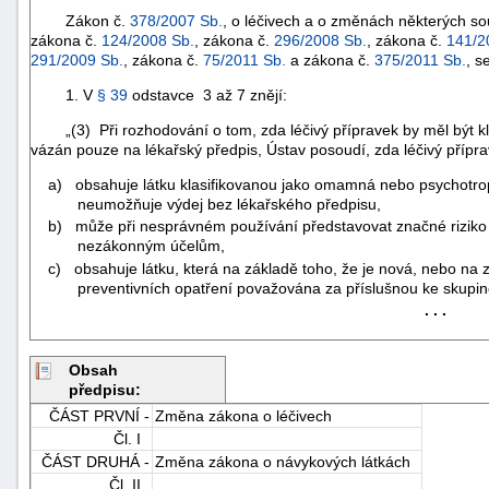
Zákon č.
378/2007 Sb.
, o léčivech a o změnách některých sou
zákona č.
124/2008 Sb.
, zákona č.
296/2008 Sb.
, zákona č.
141/2
291/2009 Sb.
, zákona č.
75/2011 Sb.
a zákona č.
375/2011 Sb.
, s
1. V
§ 39
odstavce 3 až 7 znějí:
„(3) Při rozhodování o tom, zda léčivý přípravek by měl být klasi
vázán pouze na lékařský předpis, Ústav posoudí, zda léčivý přípr
a) obsahuje látku klasifikovanou jako omamná nebo psychotro
neumožňuje výdej bez lékařského předpisu,
b) může při nesprávném používání představovat značné riziko z
nezákonným účelům,
c) obsahuje látku, která na základě toho, že je nová, nebo na 
preventivních opatření považována za příslušnou ke skupi
. . .
Obsah
+náhrady
předpisu:
ČÁST PRVNÍ -
Změna zákona o léčivech
Čl. I
ČÁST DRUHÁ -
Změna zákona o návykových látkách
Čl. II