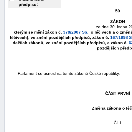
předpisu:
50
ZÁKON
ze dne 30. ledna 2
kterým se mění zákon č.
378/2007 Sb.
, o léčivech a o změn
léčivech), ve znění pozdějších předpisů, zákon č.
167/1998 S
dalších zákonů, ve znění pozdějších předpisů, a zákon č.
6
pozdějších předp
Parlament se usnesl na tomto zákoně České republiky:
náhrady
škody
ČÁST PRVNÍ
Změna zákona o léč
Čl. I