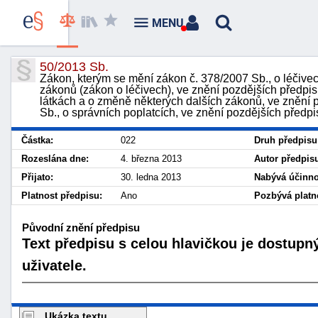
MENU
50/2013 Sb.
Zákon, kterým se mění zákon č. 378/2007 Sb., o léčive
zákonů (zákon o léčivech), ve znění pozdějších předpi
látkách a o změně některých dalších zákonů, ve znění 
Sb., o správních poplatcích, ve znění pozdějších předpi
Částka:
022
Druh předpisu
Rozeslána dne:
4. března 2013
Autor předpis
Přijato:
30. ledna 2013
Nabývá účinno
Platnost předpisu:
Ano
Pozbývá platno
Původní znění předpisu
Text předpisu s celou hlavičkou je dostupn
uživatele.
Ukázka textu