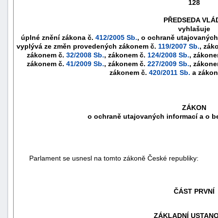
128
PŘEDSEDA VLÁ
vyhlašuje
úplné znění zákona č.
412/2005 Sb.
, o ochraně utajovaných
vyplývá ze změn provedených zákonem č.
119/2007 Sb.
, zák
zákonem č.
32/2008 Sb.
, zákonem č.
124/2008 Sb.
, zákone
zákonem č.
41/2009 Sb.
, zákonem č.
227/2009 Sb.
, zákon
zákonem č.
420/2011 Sb.
a zákon
ZÁKON
o ochraně utajovaných informací a o b
náhrady
škody
Parlament se usnesl na tomto zákoně České republiky:
ČÁST PRVNÍ
ZÁKLADNÍ USTANO