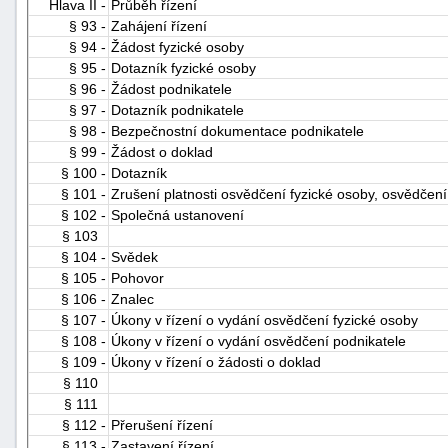
Hlava II -
Průběh řízení
§ 93 -
Zahájení řízení
§ 94 -
Žádost fyzické osoby
§ 95 -
Dotazník fyzické osoby
§ 96 -
Žádost podnikatele
§ 97 -
Dotazník podnikatele
§ 98 -
Bezpečnostní dokumentace podnikatele
§ 99 -
Žádost o doklad
§ 100 -
Dotazník
§ 101 -
Zrušení platnosti osvědčení fyzické osoby, osvědčen
§ 102 -
Společná ustanovení
§ 103
§ 104 -
Svědek
§ 105 -
Pohovor
§ 106 -
Znalec
§ 107 -
Úkony v řízení o vydání osvědčení fyzické osoby
§ 108 -
Úkony v řízení o vydání osvědčení podnikatele
§ 109 -
Úkony v řízení o žádosti o doklad
§ 110
§ 111
§ 112 -
Přerušení řízení
§ 113 -
Zastavení řízení