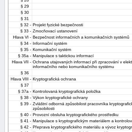
§ 29
§ 30
§ 31
§ 32 -
Projekt fyzické bezpečnosti
§ 33 -
Zmocňovací ustanovení
Hlava VI -
Bezpečnost informačních a komunikačních systémů
§ 34 -
Informační systém
§ 35 -
Komunikační systém
§ 35a -
Manipulace s taktickou informací
Hlava VII -
Ochrana utajovaných informací při zpracování v elekt
informačního nebo komunikačního systému
§ 36
Hlava VIII -
Kryptografická ochrana
§ 37
§ 37a -
Kontrolovaná kryptografická položka
§ 38 -
Výkon kryptografické ochrany
§ 39 -
Zvláštní odborná způsobilost pracovníka kryptografi
způsobilosti
§ 40 -
Provozní obsluha kryptografického prostředku
§ 41 -
Manipulace s kryptografickým materiálem a kontrolo
§ 42 -
Přeprava kryptografického materiálu a vývoz kryptog