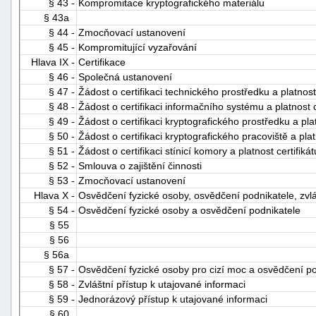
§ 43 -
Kompromitace kryptografického materiálu
§ 43a
§ 44 -
Zmocňovací ustanovení
§ 45 -
Kompromitující vyzařování
Hlava IX -
Certifikace
§ 46 -
Společná ustanovení
§ 47 -
Žádost o certifikaci technického prostředku a platnost
§ 48 -
Žádost o certifikaci informačního systému a platnost 
§ 49 -
Žádost o certifikaci kryptografického prostředku a pla
§ 50 -
Žádost o certifikaci kryptografického pracoviště a plat
§ 51 -
Žádost o certifikaci stínicí komory a platnost certifiká
§ 52 -
Smlouva o zajištění činnosti
§ 53 -
Zmocňovací ustanovení
Hlava X -
Osvědčení fyzické osoby, osvědčení podnikatele, zvláš
§ 54 -
Osvědčení fyzické osoby a osvědčení podnikatele
§ 55
§ 56
§ 56a
§ 57 -
Osvědčení fyzické osoby pro cizí moc a osvědčení po
§ 58 -
Zvláštní přístup k utajované informaci
§ 59 -
Jednorázový přístup k utajované informaci
§ 60