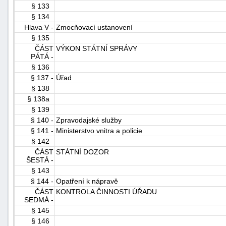
§ 133
§ 134
Hlava V -
Zmocňovací ustanovení
§ 135
ČÁST
VÝKON STÁTNÍ SPRÁVY
PÁTÁ -
§ 136
§ 137 -
Úřad
§ 138
§ 138a
§ 139
§ 140 -
Zpravodajské služby
§ 141 -
Ministerstvo vnitra a policie
§ 142
ČÁST
STÁTNÍ DOZOR
ŠESTÁ -
§ 143
§ 144 -
Opatření k nápravě
ČÁST
KONTROLA ČINNOSTI ÚŘADU
SEDMÁ -
§ 145
§ 146