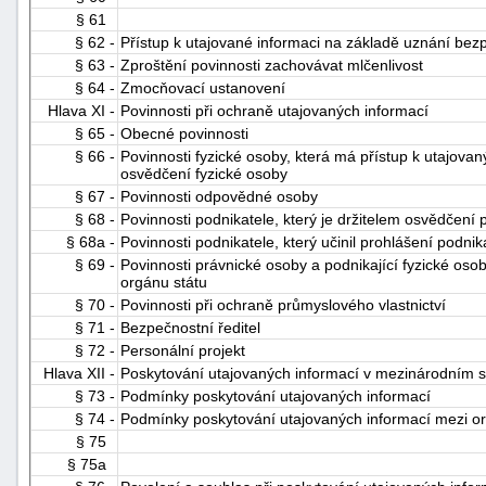
§ 61
§ 62 -
Přístup k utajované informaci na základě uznání be
§ 63 -
Zproštění povinnosti zachovávat mlčenlivost
§ 64 -
Zmocňovací ustanovení
Hlava XI -
Povinnosti při ochraně utajovaných informací
§ 65 -
Obecné povinnosti
§ 66 -
Povinnosti fyzické osoby, která má přístup k utajovan
osvědčení fyzické osoby
§ 67 -
Povinnosti odpovědné osoby
§ 68 -
Povinnosti podnikatele, který je držitelem osvědčení 
§ 68a -
Povinnosti podnikatele, který učinil prohlášení podnik
§ 69 -
Povinnosti právnické osoby a podnikající fyzické osob
orgánu státu
§ 70 -
Povinnosti při ochraně průmyslového vlastnictví
§ 71 -
Bezpečnostní ředitel
§ 72 -
Personální projekt
Hlava XII -
Poskytování utajovaných informací v mezinárodním s
§ 73 -
Podmínky poskytování utajovaných informací
§ 74 -
Podmínky poskytování utajovaných informací mezi or
§ 75
§ 75a