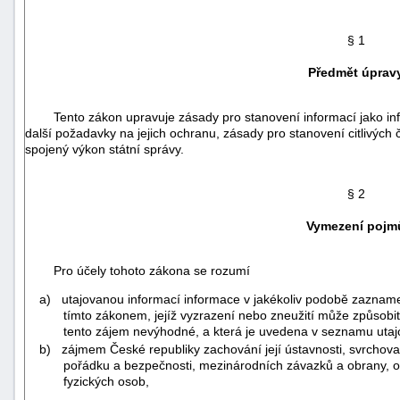
§ 1
Předmět úprav
Tento zákon upravuje zásady pro stanovení informací jako info
další požadavky na jejich ochranu, zásady pro stanovení citlivých 
spojený výkon státní správy.
§ 2
Vymezení pojm
Pro účely tohoto zákona se rozumí
a) utajovanou informací informace v jakékoliv podobě zazname
+náhrady
tímto zákonem, jejíž vyzrazení nebo zneužití může způsob
tento zájem nevýhodné, a která je uvedena v seznamu utaj
b) zájmem České republiky zachování její ústavnosti, svrchovanos
pořádku a bezpečnosti, mezinárodních závazků a obrany, 
fyzických osob,
. . .