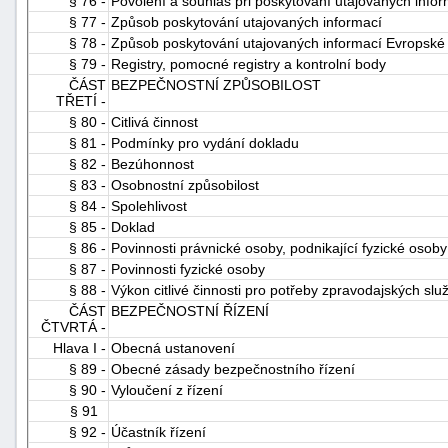
§ 76 -
Povolení a souhlas při poskytování utajovaných info
§ 77 -
Způsob poskytování utajovaných informací
§ 78 -
Způsob poskytování utajovaných informací Evropské 
§ 79 -
Registry, pomocné registry a kontrolní body
ČÁST
BEZPEČNOSTNÍ ZPŮSOBILOST
TŘETÍ -
§ 80 -
Citlivá činnost
§ 81 -
Podmínky pro vydání dokladu
§ 82 -
Bezúhonnost
§ 83 -
Osobnostní způsobilost
§ 84 -
Spolehlivost
§ 85 -
Doklad
§ 86 -
Povinnosti právnické osoby, podnikající fyzické osoby
§ 87 -
Povinnosti fyzické osoby
§ 88 -
Výkon citlivé činnosti pro potřeby zpravodajských slu
ČÁST
BEZPEČNOSTNÍ ŘÍZENÍ
ČTVRTÁ -
Hlava I -
Obecná ustanovení
§ 89 -
Obecné zásady bezpečnostního řízení
§ 90 -
Vyloučení z řízení
§ 91
§ 92 -
Účastník řízení