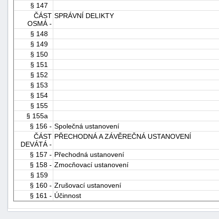
§ 147
ČÁST
SPRÁVNÍ DELIKTY
OSMÁ -
§ 148
§ 149
§ 150
§ 151
§ 152
§ 153
§ 154
§ 155
§ 155a
§ 156 -
Společná ustanovení
ČÁST
PŘECHODNÁ A ZÁVĚREČNÁ USTANOVENÍ
DEVÁTÁ -
§ 157 -
Přechodná ustanovení
§ 158 -
Zmocňovací ustanovení
§ 159
§ 160 -
Zrušovací ustanovení
§ 161 -
Účinnost