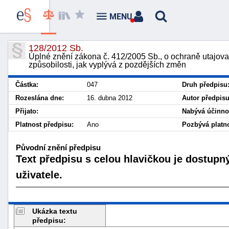
MENU
128/2012 Sb.
Úplné znění zákona č. 412/2005 Sb., o ochraně utajova
způsobilosti, jak vyplývá z pozdějších změn
Částka:
047
Druh předpisu
Rozeslána dne:
16. dubna 2012
Autor předpisu
Přijato:
Nabývá účinnos
Platnost předpisu:
Ano
Pozbývá platno
Původní znění předpisu
Text předpisu s celou hlavičkou je dostupn
uživatele.
Ukázka textu
předpisu: