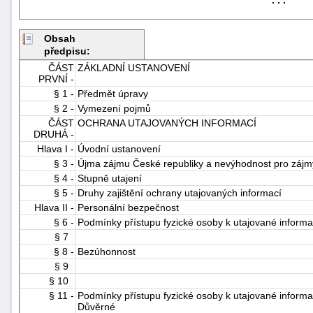
Obsah
předpisu:
ČÁST
ZÁKLADNÍ USTANOVENÍ
PRVNÍ -
§ 1 -
Předmět úpravy
§ 2 -
Vymezení pojmů
-
ČÁST
OCHRANA UTAJOVANÝCH INFORMACÍ
DRUHÁ -
náhrady
Hlava I -
Úvodní ustanovení
§ 3 -
Újma zájmu České republiky a nevýhodnost pro zájm
§ 4 -
Stupně utajení
§ 5 -
Druhy zajištění ochrany utajovaných informací
Hlava II -
Personální bezpečnost
§ 6 -
Podmínky přístupu fyzické osoby k utajované informa
§ 7
§ 8 -
Bezúhonnost
§ 9
§ 10
§ 11 -
Podmínky přístupu fyzické osoby k utajované informac
Důvěrné