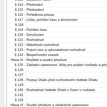
§ 114 -
Předvolání
§ 115 -
Předvedení
§ 116 -
Pořádková pokuta
§ 117 -
Lhůty, počítání času a doručování
§ 118
§ 119 -
Počítání času
§ 120 -
Doručování
§ 121 -
Rozhodnutí
§ 122 -
Náležitosti rozhodnutí
§ 123 -
Právní moc a vykonatelnost rozhodnutí
§ 124 -
Bezpečnostní svazek
Hlava III -
Rozklad a soudní přezkum
§ 125 -
Základní ustanovení, lhůty pro podání rozkladu a jeho
§ 126
§ 127
§ 128 -
Postup Úřadu před rozhodnutím ředitele Úřadu
§ 129
§ 130 -
Rozhodnutí ředitele Úřadu v řízení o rozkladu
§ 131
§ 132
Hlava IV -
Soudní přezkum a závěrečné ustanovení