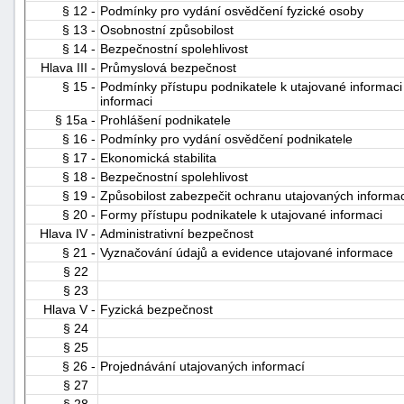
§ 12 -
Podmínky pro vydání osvědčení fyzické osoby
"náhradě
§ 13 -
Osobnostní způsobilost
škod"
§ 14 -
Bezpečnostní spolehlivost
Hlava III -
Průmyslová bezpečnost
§ 15 -
Podmínky přístupu podnikatele k utajované informaci
informaci
§ 15a -
Prohlášení podnikatele
§ 16 -
Podmínky pro vydání osvědčení podnikatele
§ 17 -
Ekonomická stabilita
§ 18 -
Bezpečnostní spolehlivost
§ 19 -
Způsobilost zabezpečit ochranu utajovaných informa
§ 20 -
Formy přístupu podnikatele k utajované informaci
Hlava IV -
Administrativní bezpečnost
§ 21 -
Vyznačování údajů a evidence utajované informace
§ 22
§ 23
Hlava V -
Fyzická bezpečnost
§ 24
§ 25
§ 26 -
Projednávání utajovaných informací
§ 27
§ 28