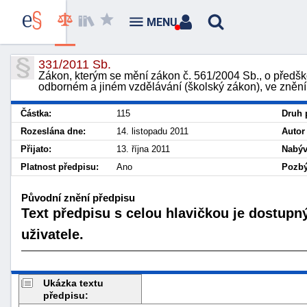
MENU
331/2011 Sb.
Zákon, kterým se mění zákon č. 561/2004 Sb., o předšk
odborném a jiném vzdělávání (školský zákon), ve znění
Částka:
115
Druh 
Rozeslána dne:
14. listopadu 2011
Autor
Přijato:
13. října 2011
Nabýv
Platnost předpisu:
Ano
Pozbý
Původní znění předpisu
Text předpisu s celou hlavičkou je dostupn
uživatele.
Ukázka textu
předpisu: