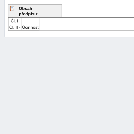
Obsah
předpisu:
Čl. I
Čl. II -
Účinnost
+náhrady