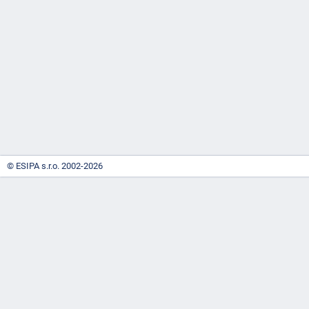
-
náhrady
© ESIPA s.r.o. 2002-2026