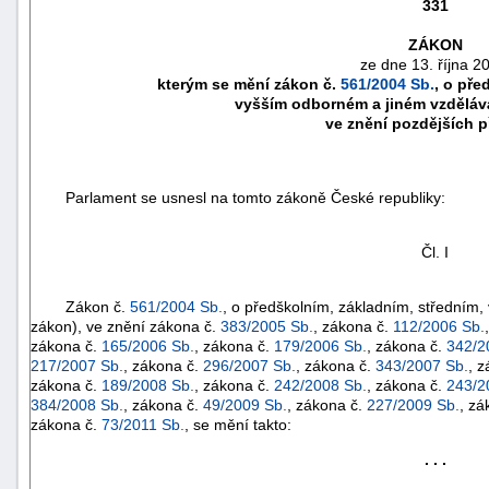
331
ZÁKON
ze dne 13. října 2
kterým se mění zákon č.
561/2004 Sb.
, o pře
vyšším odborném a jiném vzdělává
ve znění pozdějších 
Parlament se usnesl na tomto zákoně České republiky:
Čl. I
Zákon č.
561/2004 Sb.
, o předškolním, základním, středním,
náhrady
zákon), ve znění zákona č.
383/2005 Sb.
, zákona č.
112/2006 Sb.
škody
zákona č.
165/2006 Sb.
, zákona č.
179/2006 Sb.
, zákona č.
342/2
217/2007 Sb.
, zákona č.
296/2007 Sb.
, zákona č.
343/2007 Sb.
, 
zákona č.
189/2008 Sb.
, zákona č.
242/2008 Sb.
, zákona č.
243/2
384/2008 Sb.
, zákona č.
49/2009 Sb.
, zákona č.
227/2009 Sb.
, zá
zákona č.
73/2011 Sb.
, se mění takto:
. . .