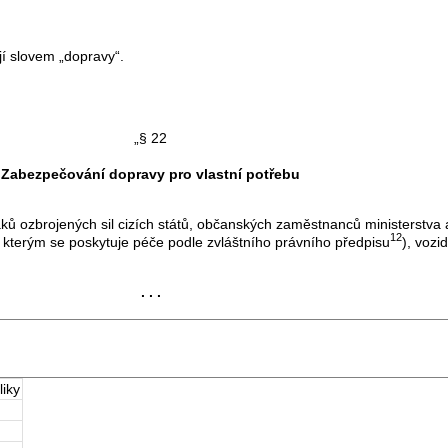
í slovem „dopravy“.
„§ 22
Zabezpečování dopravy pro vlastní potřebu
brojených sil cizích států, občanských zaměstnanců ministerstva a o
12
ob, kterým se poskytuje péče podle zvláštního právního předpisu
), vozi
. . .
iky