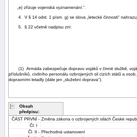
„e) zřizuje vojenská vyznamenání.“.
4. V § 14 odst. 1 písm. g) se slova „letecké činnosti“ nahrazuj
5. § 22 včetně nadpisu zní:
(1) Armáda zabezpečuje dopravu vojáků v činné službě, vojáků oz
příslušníků, civilního personálu ozbrojených sil cizích států a os
dopravními letadly (dále jen „služební doprava“).
Obsah
předpisu:
ČÁST PRVNÍ -
Změna zákona o ozbrojených silách České republ
Čl. I
Čl. II -
Přechodná ustanovení