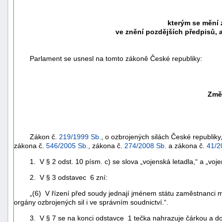
kterým se mění 
ve znění pozdějších předpisů, 
Parlament se usnesl na tomto zákoně České republiky:
Změn
Zákon č.
219/1999 Sb.
, o ozbrojených silách České republiky
zákona č.
546/2005 Sb.
, zákona č.
274/2008 Sb.
a zákona č.
41/2
1. V § 2 odst. 10 písm. c) se slova „vojenská letadla,“ a „vojens
2. V § 3 odstavec 6 zní:
„(6) V řízení před soudy jednají jménem státu zaměstnanci minis
orgány ozbrojených sil i ve správním soudnictví.“.
3. V § 7 se na konci odstavce 1 tečka nahrazuje čárkou a dopl