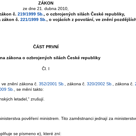
ZÁKON
ze dne 21. dubna 2010,
zákon č.
219/1999 Sb.
, o ozbrojených silách České republiky,
a zákon č.
221/1999 Sb.
, o vojácích z povolání, ve znění pozdějšíc
ČÁST PRVNÍ
a zákona o ozbrojených silách České republiky
Čl. I
, ve znění zákona č.
352/2001 Sb.
, zákona č.
320/2002 Sb.
, zákona č.
009 Sb.
, se mění takto:
kých letadel,“ zrušují.
terstva pověření ministrem. Tito zaměstnanci jednají za ministerstvo
ňuje se písmeno e), které zní: