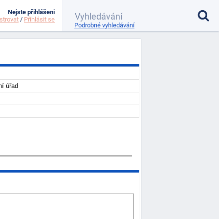
Nejste přihlášeni
strovat
/
Přihlásit se
Podrobné vyhledávání
ní úřad