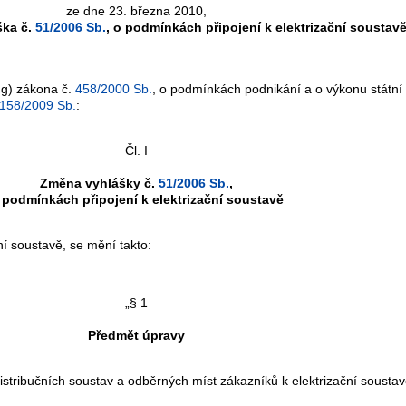
ze dne 23. března 2010,
ška č.
51/2006 Sb.
, o podmínkách připojení k elektrizační soustav
 g) zákona č.
458/2000 Sb.
, o podmínkách podnikání a o výkonu státní 
158/2009 Sb.
:
Čl. I
Změna vyhlášky č.
51/2006 Sb.
,
 podmínkách připojení k elektrizační soustavě
ní soustavě, se mění takto:
„§ 1
Předmět úpravy
tribučních soustav a odběrných míst zákazníků k elektrizační sousta