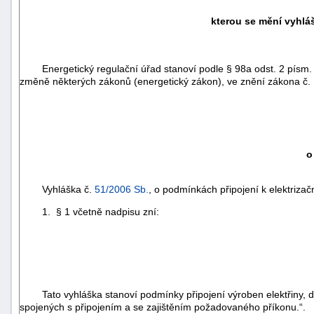
kterou se mění vyhlá
Energetický regulační úřad stanoví podle § 98a odst. 2 písm.
změně některých zákonů (energetický zákon), ve znění zákona č.
o
Vyhláška č.
51/2006 Sb.
, o podmínkách připojení k elektrizač
1. § 1 včetně nadpisu zní:
Tato vyhláška stanoví podmínky připojení výroben elektřiny, dis
spojených s připojením a se zajištěním požadovaného příkonu.“.