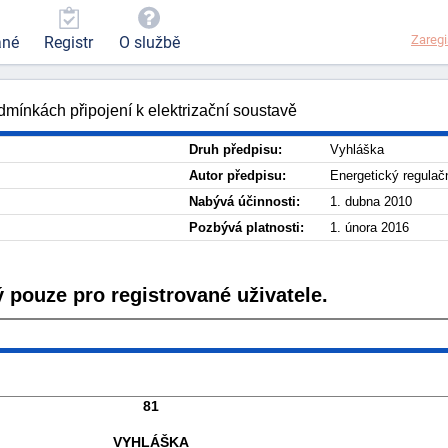
Zaregi
ané
Registr
O službě
dmínkách připojení k elektrizační soustavě
Druh předpisu:
Vyhláška
Autor předpisu:
Energetický regulač
Nabývá účinnosti:
1. dubna 2010
Pozbývá platnosti:
1. února 2016
 pouze pro registrované uživatele.
81
VYHLÁŠKA