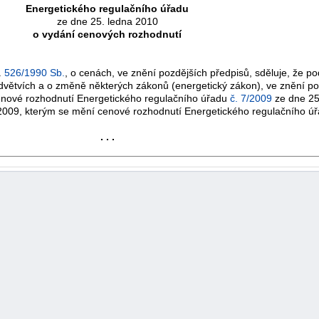
Energetického regulačního úřadu
ze dne 25. ledna 2010
o vydání cenových rozhodnutí
.
526/1990 Sb.
, o cenách, ve znění pozdějších předpisů, sděluje, že p
dvětvích a o změně některých zákonů (energetický zákon), ve znění po
enové rozhodnutí Energetického regulačního úřadu
č. 7/2009
ze dne 25.
2009, kterým se mění cenové rozhodnutí Energetického regulačního ú
. . .