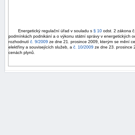
Energetický regulační úřad v souladu s
§ 10
odst. 2 zákona č
podmínkách podnikání a o výkonu státní správy v energetických o
rozhodnutí
č. 9/2009
ze dne 21. prosince 2009, kterým se mění c
elektřiny a souvisejících služeb, a
č. 10/2009
ze dne 23. prosince 
cenách plynů.