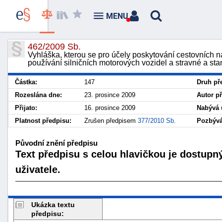
MENU
462/2009 Sb.
Vyhláška, kterou se pro účely poskytování cestovních 
používání silničních motorových vozidel a stravné a 
Částka:
147
Druh př
Rozeslána dne:
23. prosince 2009
Autor p
Přijato:
16. prosince 2009
Nabývá 
Platnost předpisu:
Zrušen předpisem
377/2010 Sb.
Pozbývá
Původní znění předpisu
Text předpisu s celou hlavičkou je dostupn
uživatele.
Ukázka textu
předpisu: