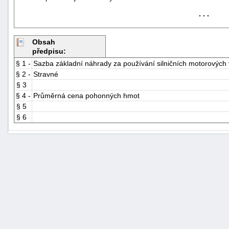
. . .
Obsah
předpisu:
§ 1 -
Sazba základní náhrady za používání silničních motorových 
§ 2 -
Stravné
§ 3
§ 4 -
Průměrná cena pohonných hmot
§ 5
§ 6
+náhrady