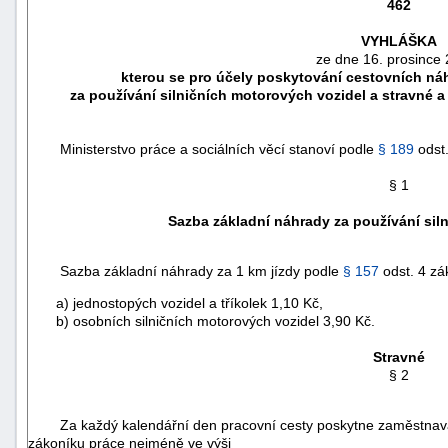
462
VYHLÁŠKA
ze dne 16. prosince 
kterou se pro účely poskytování cestovních ná
za používání silničních motorových vozidel a stravné
Ministerstvo práce a sociálních věcí stanoví podle
§ 189
odst
§ 1
Sazba základní náhrady za používání sil
Sazba základní náhrady za 1 km jízdy podle
§ 157
odst. 4 zá
náhrady
a) jednostopých vozidel a tříkolek 1,10 Kč,
škody
b) osobních silničních motorových vozidel 3,90 Kč.
Stravné
§ 2
Za každý kalendářní den pracovní cesty poskytne zaměstnava
zákoníku práce nejméně ve výši