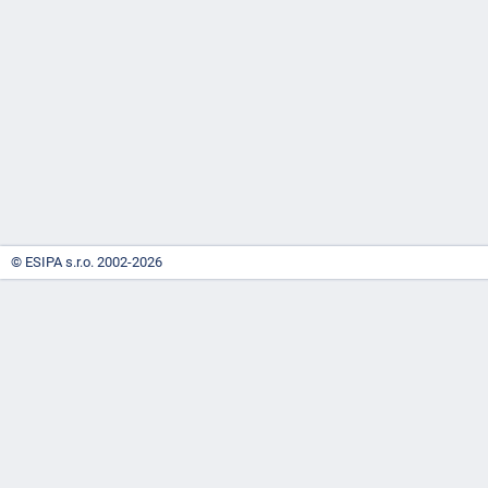
-
náhrady
© ESIPA s.r.o. 2002-2026