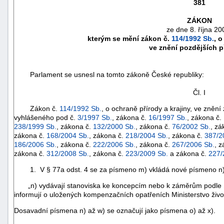
381
ZÁKON
ze dne 8. října 20
kterým se mění zákon č.
114/1992 Sb.
, o
ve znění pozdějších 
Parlament se usnesl na tomto zákoně České republiky:
Čl. I
Zákon č.
114/1992 Sb.
, o ochraně přírody a krajiny, ve zněn
vyhlášeného pod č.
3/1997 Sb.
, zákona č.
16/1997 Sb.
, zákona č.
238/1999 Sb.
, zákona č.
132/2000 Sb.
, zákona č.
76/2002 Sb.
, zá
zákona č.
168/2004 Sb.
, zákona č.
218/2004 Sb.
, zákona č.
387/2
náhrady
186/2006 Sb.
, zákona č.
222/2006 Sb.
, zákona č.
267/2006 Sb.
, 
zákona č.
312/2008 Sb.
, zákona č.
223/2009 Sb.
a zákona č.
227/
škody
1. V § 77a odst. 4 se za písmeno m) vkládá nové písmeno n), 
„n) vydávají stanoviska ke koncepcím nebo k záměrům podle § 4
informují o uložených kompenzačních opatřeních Ministerstvo život
Dosavadní písmena n) až w) se označují jako písmena o) až x).