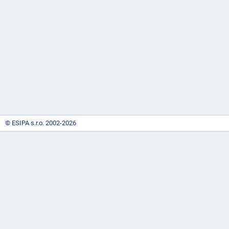
-
náhrady
© ESIPA s.r.o. 2002-2026