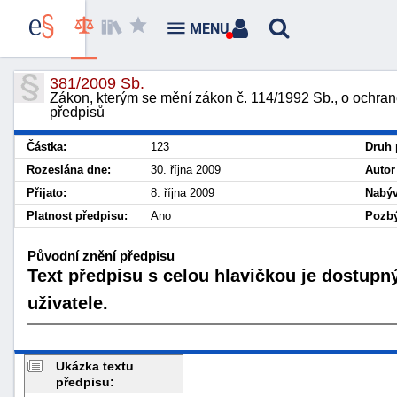
MENU
381/2009 Sb.
Zákon, kterým se mění zákon č. 114/1992 Sb., o ochraně
předpisů
Částka:
123
Druh 
Rozeslána dne:
30. října 2009
Autor
Přijato:
8. října 2009
Nabýv
Platnost předpisu:
Ano
Pozbý
Původní znění předpisu
Text předpisu s celou hlavičkou je dostupn
uživatele.
Ukázka textu
předpisu: