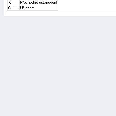
Čl. II -
Přechodné ustanovení
Čl. III -
Účinnost
+náhrady