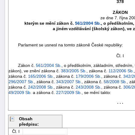
378
ZÁKON
ze dne 7. října 20
kterým se mění zákon č.
561/2004 Sb.
, o předškolním
a jiném vzdělávání (školský zákon), ve 
Parlament se usnesl na tomto zákoně České republiky:
Čl. I
Zákon č.
561/2004 Sb.
, o předškolním, základním, středním,
zákon), ve znění zákona č.
383/2005 Sb.
, zákona č.
112/2006 Sb.
zákona č.
165/2006 Sb.
, zákona č.
179/2006 Sb.
, zákona č.
342/2
296/2007 Sb.
, zákona č.
343/2007 Sb.
, zákona č.
58/2008 Sb.
, zá
náhrady
zákona č.
242/2008 Sb.
, zákona č.
243/2008 Sb.
, zákona č.
306/2
49/2009 Sb.
a zákona č.
227/2009 Sb.
, se mění takto:
škody
. . .
Obsah
předpisu:
Čl. I