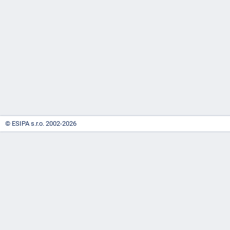
-
náhrady
© ESIPA s.r.o. 2002-2026