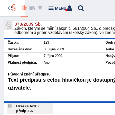
MENU
378/2009 Sb.
Zákon, kterým se mění zákon č. 561/2004 Sb., o předšk
odborném a jiném vzdělávání (školský zákon), ve znění
Částka:
123
Druh 
Rozeslána dne:
30. října 2009
Autor
Přijato:
7. října 2009
Nabýv
Platnost předpisu:
Ano
Pozbý
Původní znění předpisu
Text předpisu s celou hlavičkou je dostupn
uživatele.
Ukázka textu
předpisu: