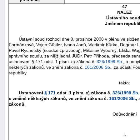
47
NÁLEZ
Ústavního sou
Jménem republi
Ústavní soud rozhodl dne 9. prosince 2008 v plénu ve složení S
Formánková, Vojen Güttler, Ivana Janů, Vladimír Kůrka, Dagmar La
Pavel Rychetský (soudce zpravodaj), Miloslav Výborný, Eliška Wa
správního soudu, za nějž jedná JUDr. Petr Příhoda, předseda sen
ustanovení § 171 odst. 1 písm. c) zákona č.
326/1999 Sb.
, o poby
některých zákonů, ve znění zákona č.
161/2006 Sb.
, za účasti P
republiky
takto:
náhrady
Ustanovení
§ 171
odst. 1 písm. c) zákona č.
326/1999 Sb.
škody
o změně některých zákonů, ve znění zákona č.
161/2006 Sb.
,
zákonů.
Odůvodnění
I.