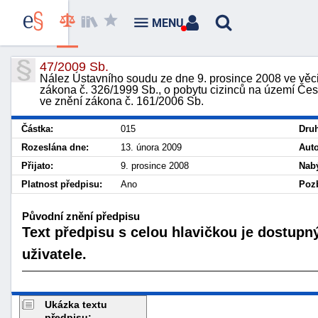
MENU
47/2009 Sb.
Nález Ústavního soudu ze dne 9. prosince 2008 ve věci 
zákona č. 326/1999 Sb., o pobytu cizinců na území Če
ve znění zákona č. 161/2006 Sb.
Částka:
015
Druh
Rozeslána dne:
13. února 2009
Auto
Přijato:
9. prosince 2008
Nabý
Platnost předpisu:
Ano
Pozb
Původní znění předpisu
Text předpisu s celou hlavičkou je dostupn
uživatele.
Ukázka textu
předpisu: