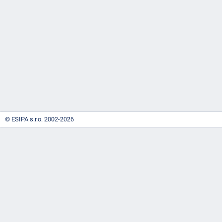
-
náhrady
© ESIPA s.r.o. 2002-2026