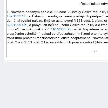
Rekapitulace náv
1. Návrhem podaným podle čl. 95 odst. 2 Ústavy České republiky (d
182/1993 Sb.
, o Ústavním soudu, ve znění pozdějších předpisů, se
domáhal vydání nálezu, jímž se ustanovení § 171 odst. 1 písm. c)
326/1999 Sb.
, o pobytu cizinců na území České republiky a o změ
cizinců“), ve znění zákona č.
161/2006 Sb.
, zruší. Napadené usta
o správním vyhoštění, pokud se před zahájením řízení o tomto vy
tranzitním prostoru mezinárodního letiště neoprávněně. Navrhovat
odst.
2 a
s čl. 10 odst. 2 Listiny základních práv a svobod (dále jen 
. . .
+náhrady