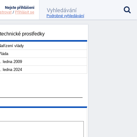
Nejste přihlášeni
strovat
/
Přihlásit se
Podrobné vyhledávání
 technické prostředky
ařízení vlády
Vláda
. ledna 2009
. ledna 2024