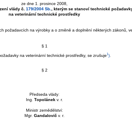
ze dne 1. prosince 2008,
zení vlády č.
179/2004 Sb.
, kterým se stanoví technické požadavk
na veterinární technické prostředky
ých požadavcích na výrobky a o změně a doplnění některých zákonů, v
§ 1
1
požadavky na veterinární technické prostředky, se zrušuje
)
.
§ 2
Předseda vlády:
Ing.
Topolánek
v. r.
Ministr zemědělství:
Mgr.
Gandalovič
v. r.