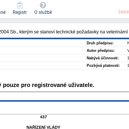
Zaregi
ané
Registr
O službě
/2004 Sb., kterým se stanoví technické požadavky na veterinární
Druh předpisu:
N
Autor předpisu:
Nabývá účinnosti:
1
Pozbývá platnosti:
1
 pouze pro registrované uživatele.
437
NAŘÍZENÍ VLÁDY