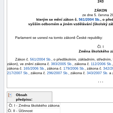
243
ZÁKON
ze dne 5. června 2
kterým se mění zákon č.
561/2004 Sb.
, o pře
vyšším odborném a jiném vzdělávání (školský zá
Parlament se usnesl na tomto zákoně České republiky:
Čl. I
Změna školského z
Zákon č.
561/2004 Sb.
, o předškolním, základním, středním,
zákon), ve znění zákona č.
383/2005 Sb.
, zákona č.
112/2006 Sb.
zákona č.
165/2006 Sb.
, zákona č.
179/2006 Sb.
, zákona č.
342/2
náhrady
217/2007 Sb.
, zákona č.
296/2007 Sb.
, zákona č.
343/2007 Sb.
a 
škody
. . .
Obsah
předpisu:
Čl. I -
Změna školského zákona
Čl. II -
Účinnost