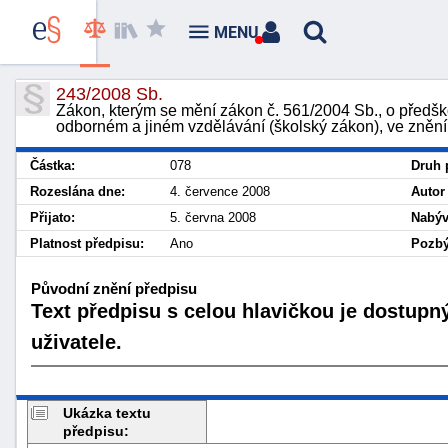
MENU
243/2008 Sb.
Zákon, kterým se mění zákon č. 561/2004 Sb., o předšk
odborném a jiném vzdělávání (školský zákon), ve znění
Částka:
078
Druh 
Rozeslána dne:
4. července 2008
Autor
Přijato:
5. června 2008
Nabýv
Platnost předpisu:
Ano
Pozbý
Původní znění předpisu
Text předpisu s celou hlavičkou je dostupn
uživatele.
Ukázka textu
předpisu: