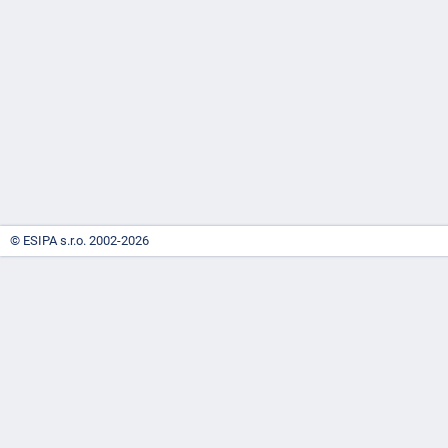
-
náhrady
© ESIPA s.r.o. 2002-2026