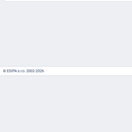
-
náhrady
© ESIPA s.r.o. 2002-2026