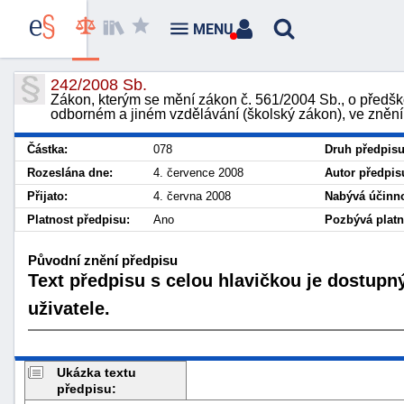
MENU
242/2008 Sb.
Zákon, kterým se mění zákon č. 561/2004 Sb., o předšk
odborném a jiném vzdělávání (školský zákon), ve znění
Částka:
078
Druh předpisu
Rozeslána dne:
4. července 2008
Autor předpis
Přijato:
4. června 2008
Nabývá účinno
Platnost předpisu:
Ano
Pozbývá platn
Původní znění předpisu
Text předpisu s celou hlavičkou je dostupn
uživatele.
Ukázka textu
předpisu: