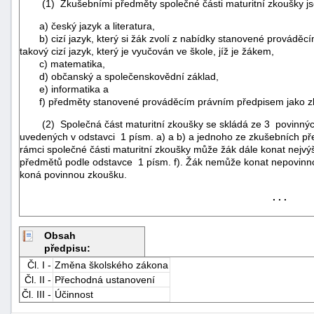
(1) Zkušebními předměty společné části maturitní zkoušky j
a) český jazyk a literatura,
b) cizí jazyk, který si žák zvolí z nabídky stanovené prováděc
takový cizí jazyk, který je vyučován ve škole, jíž je žákem,
c) matematika,
d) občanský a společenskovědní základ,
e) informatika a
f) předměty stanovené prováděcím právním předpisem jako zk
(2) Společná část maturitní zkoušky se skládá ze 3 povinných
uvedených v odstavci 1 písm. a) a b) a jednoho ze zkušebních př
rámci společné části maturitní zkoušky může žák dále konat nejvý
předmětů podle odstavce 1 písm. f). Žák nemůže konat nepovinn
koná povinnou zkoušku.
. . .
Obsah
+náhrady
předpisu:
Čl. I -
Změna školského zákona
Čl. II -
Přechodná ustanovení
Čl. III -
Účinnost