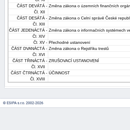
ČÁST DEVÁTÁ -
Změna zákona o územních finančních orgá
"náhradě
Čl. XII
škod"
ČÁST DESÁTÁ -
Změna zákona o Celní správě České republ
Čl. XIII
ČÁST JEDENÁCTÁ -
Změna zákona o informačních systémech ve
Čl. XIV
Čl. XV -
Přechodné ustanovení
ČÁST DVANÁCTÁ -
Změna zákona o Rejstříku trestů
Čl. XVI
ČÁST TŘINÁCTÁ -
ZRUŠOVACÍ USTANOVENÍ
Čl. XVII
ČÁST ČTRNÁCTÁ -
ÚČINNOST
Čl. XVIII
© ESIPA s.r.o. 2002-2026