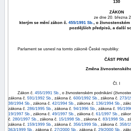
130
ZÁKON
ze dne 20. března 
kterým se mění zákon č.
455/1991 Sb.
, o živnostenském 
pozdějších předpisů, a další s
Parlament se usnesl na tomto zákoně České republiky:
ČÁST PRVNÍ
Změna živnostenskéh
náhrady
Čl. I
škody
Zákon č.
455/1991 Sb.
, o živnostenském podnikání (živnoste
zákona č.
591/1992 Sb.
, zákona č.
600/1992 Sb.
, zákona č.
273/1
38/1994 Sb.
, zákona č.
42/1994 Sb.
, zákona č.
136/1994 Sb.
, zák
zákona č.
286/1995 Sb.
, zákona č.
94/1996 Sb.
, zákona č.
95/199
19/1997 Sb.
, zákona č.
49/1997 Sb.
, zákona č.
61/1997 Sb.
, záko
č.
280/1997 Sb.
, zákona č.
15/1998 Sb.
, zákona č.
83/1998 Sb.
, z
zákona č.
159/1999 Sb.
, zákona č.
356/1999 Sb.
, zákona č.
358/1
363/1999 Sb.
, zákona č.
27/2000 Sb.
, zákona č.
29/2000 Sb.
, zák