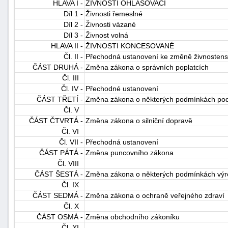
HLAVA I -
ŽIVNOSTI OHLAŠOVACÍ
Díl 1 -
Živnosti řemeslné
Díl 2 -
Živnosti vázané
Díl 3 -
Živnost volná
HLAVA II -
ŽIVNOSTI KONCESOVANÉ
Čl. II -
Přechodná ustanovení ke změně živnosten
ČÁST DRUHÁ -
Změna zákona o správních poplatcích
Čl. III
-
Čl. IV -
Přechodné ustanovení
náhrady
ČÁST TŘETÍ -
Změna zákona o některých podmínkách podni
Čl. V
ČÁST ČTVRTÁ -
Změna zákona o silniční dopravě
Čl. VI
Čl. VII -
Přechodná ustanovení
ČÁST PÁTÁ -
Změna puncovního zákona
Čl. VIII
ČÁST ŠESTÁ -
Změna zákona o některých podmínkách výroby
Čl. IX
ČÁST SEDMÁ -
Změna zákona o ochraně veřejného zdraví
Čl. X
ČÁST OSMÁ -
Změna obchodního zákoníku
Čl. XI