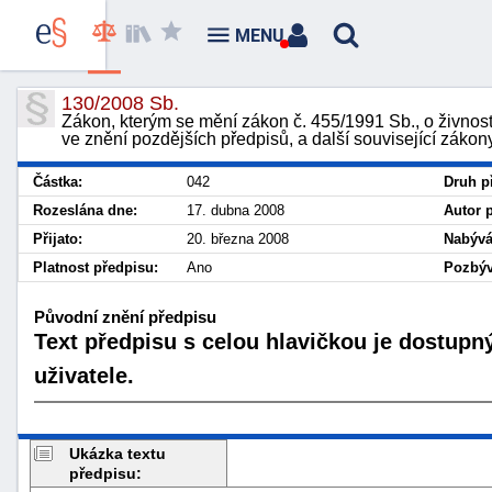
MENU
130/2008 Sb.
Zákon, kterým se mění zákon č. 455/1991 Sb., o živnos
ve znění pozdějších předpisů, a další související zákon
Částka:
042
Druh p
Rozeslána dne:
17. dubna 2008
Autor 
Přijato:
20. března 2008
Nabývá
Platnost předpisu:
Ano
Pozbýv
Původní znění předpisu
Text předpisu s celou hlavičkou je dostupn
uživatele.
Ukázka textu
předpisu: