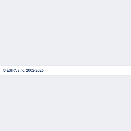
-
náhrady
© ESIPA s.r.o. 2002-2026