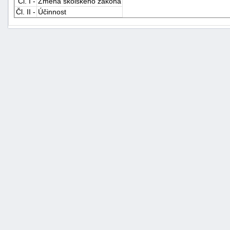
Čl. I -
Změna školského zákona
Čl. II -
Účinnost
+náhrady