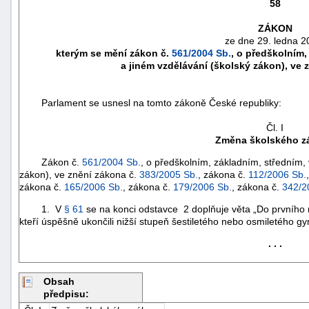
58
ZÁKON
ze dne 29. ledna 2
kterým se mění zákon č.
561/2004 Sb.
, o předškolním
a jiném vzdělávání (školský zákon), ve 
Parlament se usnesl na tomto zákoně České republiky:
Čl. I
Změna školského z
Zákon č.
561/2004 Sb.
, o předškolním, základním, středním,
zákon), ve znění zákona č.
383/2005 Sb.
, zákona č.
112/2006 Sb.
zákona č.
165/2006 Sb.
, zákona č.
179/2006 Sb.
, zákona č.
342/2
náhrady
1. V
§ 61
se na konci odstavce 2 doplňuje věta „Do prvního 
škody
kteří úspěšně ukončili nižší stupeň šestiletého nebo osmiletého gy
. . .
Obsah
předpisu: