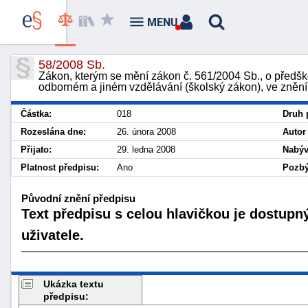
MENU
58/2008 Sb.
Zákon, kterým se mění zákon č. 561/2004 Sb., o předšk
odborném a jiném vzdělávání (školský zákon), ve znění
Částka:
018
Druh 
Rozeslána dne:
26. února 2008
Autor
Přijato:
29. ledna 2008
Nabýv
Platnost předpisu:
Ano
Pozbý
Původní znění předpisu
Text předpisu s celou hlavičkou je dostupn
uživatele.
Ukázka textu
předpisu: