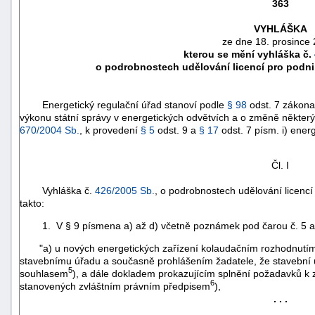
363
VYHLÁŠKA
ze dne 18. prosince 
kterou se mění vyhláška č.
o podrobnostech udělování licencí pro podni
Energetický regulační úřad stanoví podle
§ 98
odst. 7 zákona
výkonu státní správy v energetických odvětvích a o změně některý
670/2004 Sb.
, k provedení
§ 5
odst. 9 a
§ 17
odst. 7 písm. i) ener
Čl. I
Vyhláška č.
426/2005 Sb.
, o podrobnostech udělování licencí
náhrady
takto:
škody
1. V § 9 písmena a) až d) včetně poznámek pod čarou č. 5 a 
"a) u nových energetických zařízení kolaudačním rozhodnutím
stavebnímu úřadu a současně prohlášením žadatele, že stavební 
5
souhlasem
), a dále dokladem prokazujícím splnění požadavků k za
6
stanovených zvláštním právním předpisem
),
. . .