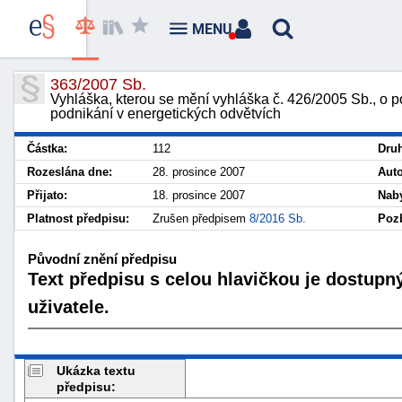
MENU
363/2007 Sb.
Vyhláška, kterou se mění vyhláška č. 426/2005 Sb., o p
podnikání v energetických odvětvích
Částka:
112
Druh
Rozeslána dne:
28. prosince 2007
Auto
Přijato:
18. prosince 2007
Nabý
Platnost předpisu:
Zrušen předpisem
8/2016 Sb.
Pozb
Původní znění předpisu
Text předpisu s celou hlavičkou je dostupn
uživatele.
Ukázka textu
předpisu: