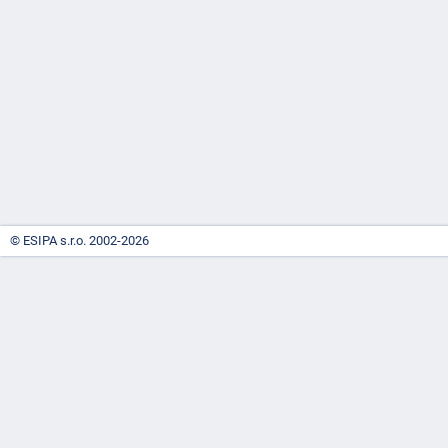
-
náhrady
© ESIPA s.r.o. 2002-2026