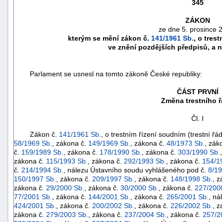
345
ZÁKON
ze dne 5. prosince 
kterým se mění zákon č.
141/1961 Sb.
, o tres
ve znění pozdějších předpisů, a n
Parlament se usnesl na tomto zákoně České republiky:
ČÁST PRVNÍ
Změna trestního 
Čl. I
Zákon č.
141/1961 Sb.
, o trestním řízení soudním (trestní řá
náhrady
58/1969 Sb.
, zákona č.
149/1969 Sb.
, zákona č.
48/1973 Sb.
, zák
č.
159/1989 Sb.
, zákona č.
178/1990 Sb.
, zákona č.
303/1990 Sb.
škody
zákona č.
115/1993 Sb.
, zákona č.
292/1993 Sb.
, zákona č.
154/1
č.
214/1994 Sb.
, nálezu Ústavního soudu vyhlášeného pod č.
8/19
150/1997 Sb.
, zákona č.
209/1997 Sb.
, zákona č.
148/1998 Sb.
, 
zákona č.
29/2000 Sb.
, zákona č.
30/2000 Sb.
, zákona č.
227/200
77/2001 Sb.
, zákona č.
144/2001 Sb.
, zákona č.
265/2001 Sb.
, ná
424/2001 Sb.
, zákona č.
200/2002 Sb.
, zákona č.
226/2002 Sb.
, 
zákona č.
279/2003 Sb.
, zákona č.
237/2004 Sb.
, zákona č.
257/2