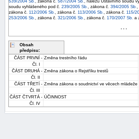
539/2004 Sb.
, zákona č.
587/2004 Sb.
, nálezu Ústavního soudu v
soudu vyhlášeného pod č.
239/2005 Sb.
, zákona č.
394/2005 Sb.
,
zákona č.
112/2006 Sb.
, zákona č.
113/2006 Sb.
, zákona č.
115/2
253/2006 Sb.
, zákona č.
321/2006 Sb.
, zákona č.
170/2007 Sb.
a 
. . .
Obsah
předpisu:
ČÁST PRVNÍ -
Změna trestního řádu
Čl. I
ČÁST DRUHÁ -
Změna zákona o Rejstříku trestů
Čl. II
ČÁST TŘETÍ -
Změna zákona o soudnictví ve věcech mládeže
Čl. III
ČÁST ČTVRTÁ -
ÚČINNOST
Čl. IV
+náhrady