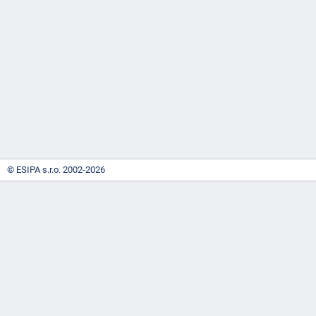
-
náhrady
© ESIPA s.r.o. 2002-2026