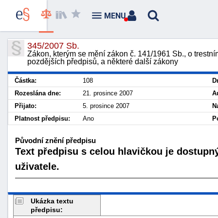
MENU
345/2007 Sb.
Zákon, kterým se mění zákon č. 141/1961 Sb., o trestním
pozdějších předpisů, a některé další zákony
Částka:
108
D
Rozeslána dne:
21. prosince 2007
A
Přijato:
5. prosince 2007
N
Platnost předpisu:
Ano
P
Původní znění předpisu
Text předpisu s celou hlavičkou je dostupn
uživatele.
Ukázka textu
předpisu: