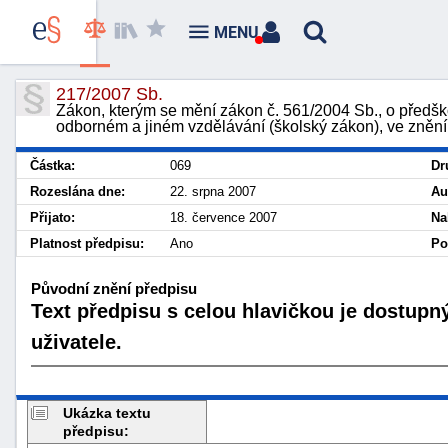
MENU
217/2007 Sb.
Zákon, kterým se mění zákon č. 561/2004 Sb., o předšk
odborném a jiném vzdělávání (školský zákon), ve znění
Částka:
069
Dr
Rozeslána dne:
22. srpna 2007
Au
Přijato:
18. července 2007
Na
Platnost předpisu:
Ano
Po
Původní znění předpisu
Text předpisu s celou hlavičkou je dostupn
uživatele.
Ukázka textu
předpisu: