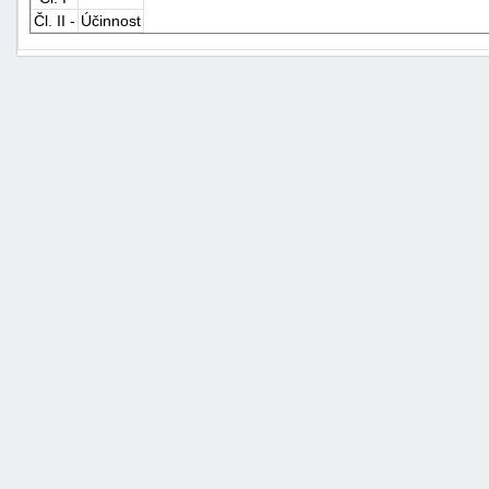
Čl. II -
Účinnost
+náhrady