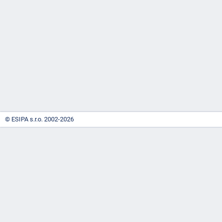
-
náhrady
© ESIPA s.r.o. 2002-2026