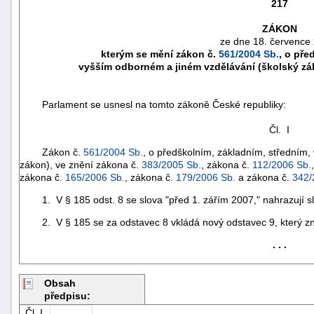
217
ZÁKON
ze dne 18. července
kterým se mění zákon č.
561/2004 Sb.
, o pře
vyšším odborném a jiném vzdělávání (školský zá
Parlament se usnesl na tomto zákoně České republiky:
Čl. I
Zákon č.
561/2004 Sb.
, o předškolním, základním, středním,
zákon), ve znění zákona č.
383/2005 Sb.
, zákona č.
112/2006 Sb.
zákona č.
165/2006 Sb.
, zákona č.
179/2006 Sb.
a zákona č.
342/
náhrady
1. V § 185 odst. 8 se slova "před 1. zářím 2007," nahrazují slo
škody
2. V § 185 se za odstavec 8 vkládá nový odstavec 9, který zn
. . .
Obsah
předpisu:
Čl. I