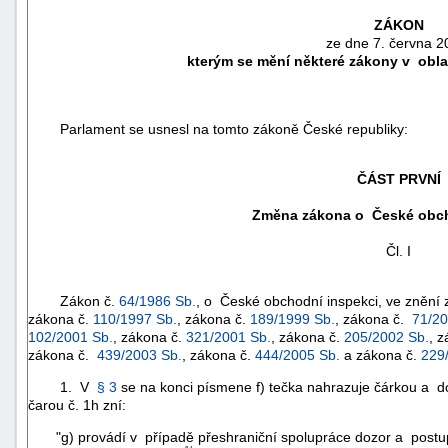
ZÁKON
ze dne 7. června 2
kterým se mění některé zákony v oblas
Parlament se usnesl na tomto zákoně České republiky:
ČÁST PRVNÍ
Změna zákona o České obch
Čl. I
náhrady
Zákon č.
64/1986 Sb.
, o České obchodní inspekci, ve znění
škody
zákona č.
110/1997 Sb.
, zákona č.
189/1999 Sb.
, zákona č.
71/20
102/2001 Sb.
, zákona č.
321/2001 Sb.
, zákona č.
205/2002 Sb.
, 
zákona č.
439/2003 Sb.
, zákona č.
444/2005 Sb.
a zákona č.
229
1. V
§ 3
se na konci písmene f) tečka nahrazuje čárkou a d
čarou č. 1h zní:
"g) provádí v případě přeshraniční spolupráce dozor a postupu