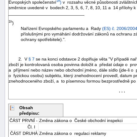
1h
Evropských společenství
)
v rozsahu věcné působnosti zvláštních
směrnice uvedené v bodech 2, 3, 5, 6, 7, 8, 10, 11 a 14 přílohy k
_______________________________
1h
)
Nařízení Evropského parlamentu a Rady
(ES) č. 2006/200
příslušnými pro vymáhání dodržování zákonů na ochranu záj
ochrany spotřebitele).".
2. V
§ 7
se na konci odstavce 2 doplňuje věta "V případě n
zboží je kontrolovaná osoba povinna doložit a předat údaje o p
a příjmení nebo název nebo obchodní jméno, dále sídlo (jde-li o 
o fyzickou osobu) subjektu, který znehodnocení provedl, datum 
znehodnoceného zboží, a to písemnou formou bezprostředně po
. . .
+náhrady
Obsah
předpisu:
ČÁST PRVNÍ -
Změna zákona o České obchodní inspekci
Čl. I
ČÁST DRUHÁ
Změna zákona o regulaci reklamy