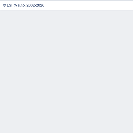
© ESIPA s.r.o. 2002-2026
"náhradě
škod"