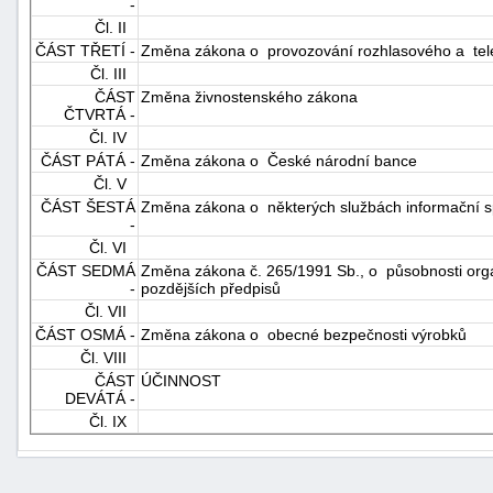
-
Čl. II
ČÁST TŘETÍ -
Změna zákona o provozování rozhlasového a telev
Čl. III
ČÁST
Změna živnostenského zákona
ČTVRTÁ -
Čl. IV
ČÁST PÁTÁ -
Změna zákona o České národní bance
Čl. V
-
ČÁST ŠESTÁ
Změna zákona o některých službách informační s
náhrady
-
Čl. VI
ČÁST SEDMÁ
Změna zákona č. 265/1991 Sb., o působnosti orgá
-
pozdějších předpisů
Čl. VII
ČÁST OSMÁ -
Změna zákona o obecné bezpečnosti výrobků
Čl. VIII
ČÁST
ÚČINNOST
DEVÁTÁ -
Čl. IX