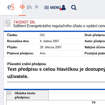
MENU
74/2007 Sb.
Sdělení Energetického regulačního úřadu o vydání ceno
Částka:
031
Druh předpisu
Rozeslána dne:
4. dubna 2007
Autor předpis
Přijato:
29. března 2007
Nabývá účinno
Platnost předpisu:
Ano
Pozbývá platn
Původní znění předpisu
Text předpisu s celou hlavičkou je dostupn
uživatele.
Ukázka textu
předpisu:
74