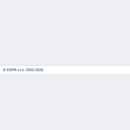
-
náhrady
© ESIPA s.r.o. 2002-2026