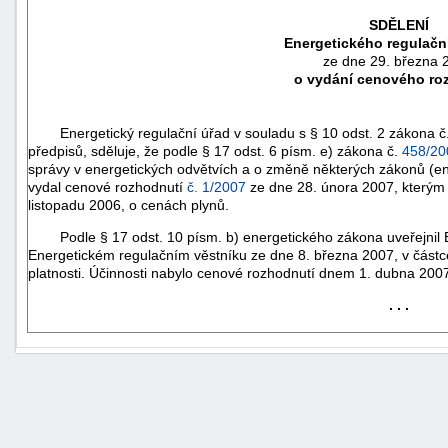
SDĚLENÍ
Energetického regulačn
ze dne 29. března 
o vydání cenového ro
Energetický regulační úřad v souladu s § 10 odst. 2 zákona č
předpisů, sděluje, že podle § 17 odst. 6 písm. e) zákona č.
458/20
správy v energetických odvětvích a o změně některých zákonů (en
vydal cenové rozhodnutí
č. 1/2007
ze dne 28. února 2007, kterým
listopadu 2006, o cenách plynů.
Podle § 17 odst. 10 písm. b) energetického zákona uveřejnil E
Energetickém regulačním věstníku ze dne 8. března 2007, v čás
platnosti. Účinnosti nabylo cenové rozhodnutí dnem 1. dubna 200
náhrady
. . .
škody