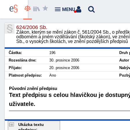
MENU
624/2006 Sb.
Zákon, kterým se mění zákon č. 561/2004 Sb., o předšk
odborném a jiném vzdělávání (školský zákon), ve znění
Sb., o vysokých školách, ve znění pozdějších předpisů
Částka:
196
Druh 
Rozeslána dne:
30. prosince 2006
Autor
Přijato:
20. prosince 2006
Nabýv
Platnost předpisu:
Ano
Pozbý
Původní znění předpisu
Text předpisu s celou hlavičkou je dostupn
uživatele.
Ukázka textu
předpisu: