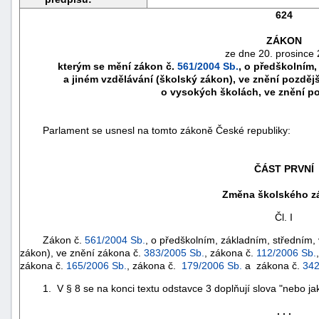
624
ZÁKON
ze dne 20. prosince 
kterým se mění zákon č.
561/2004 Sb.
, o předškolním
a jiném vzdělávání (školský zákon), ve znění pozděj
o vysokých školách, ve znění p
Parlament se usnesl na tomto zákoně České republiky:
ČÁST PRVNÍ
Změna školského z
náhrady
Čl. I
škody
Zákon č.
561/2004 Sb.
, o předškolním, základním, středním,
zákon), ve znění zákona č.
383/2005 Sb.
, zákona č.
112/2006 Sb.
zákona č.
165/2006 Sb.
, zákona č.
179/2006 Sb.
a zákona č.
342
1. V § 8 se na konci textu odstavce 3 doplňují slova "nebo jako
. . .