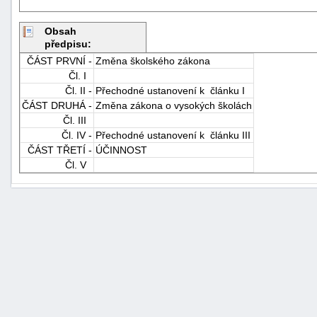
Obsah
předpisu:
ČÁST PRVNÍ -
Změna školského zákona
Čl. I
Čl. II -
Přechodné ustanovení k článku I
ČÁST DRUHÁ -
Změna zákona o vysokých školách
Čl. III
Čl. IV -
Přechodné ustanovení k článku III
ČÁST TŘETÍ -
ÚČINNOST
Čl. V
+náhrady