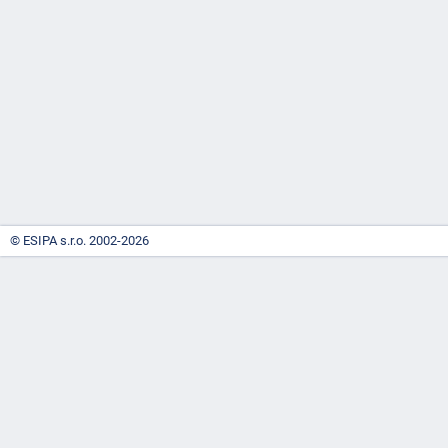
-
náhrady
© ESIPA s.r.o. 2002-2026