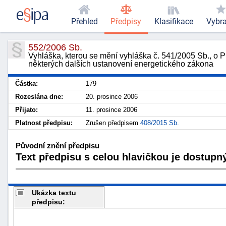
Přehled
Předpisy
Klasifikace
Vybr
552/2006 Sb.
Vyhláška, kterou se mění vyhláška č. 541/2005 Sb., o Pr
některých dalších ustanovení energetického zákona
Částka:
179
Rozeslána dne:
20. prosince 2006
Přijato:
11. prosince 2006
Platnost předpisu:
Zrušen předpisem
408/2015 Sb.
Původní znění předpisu
Text předpisu s celou hlavičkou je dostupný
Ukázka textu
předpisu: