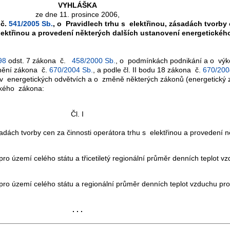
VYHLÁŠKA
ze dne 11. prosince 2006,
 č.
541/2005 Sb.
, o Pravidlech trhu s elektřinou, zásadách tvorby
elektřinou a provedení některých dalších ustanovení energetické
98
odst. 7 zákona č.
458/2000 Sb.
, o podmínkách podnikání a o výko
znění zákona č.
670/2004 Sb.
, a podle čl. II bodu 18 zákona č.
670/200
v energetických odvětvích a o změně některých zákonů (energetický z
ckého zákona:
Čl. I
ásadách tvorby cen za činnosti operátora trhu s elektřinou a provedení 
o území celého státu a třicetiletý regionální průměr denních teplot vz
ro území celého státu a regionální průměr denních teplot vzduchu pro
. . .