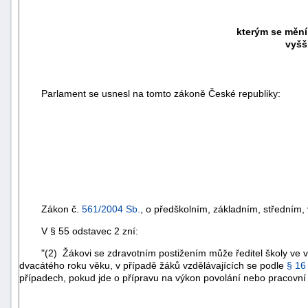
kterým se mění
vyšš
Parlament se usnesl na tomto zákoně České republiky:
Zákon č.
561/2004 Sb.
, o předškolním, základním, středním,
V § 55 odstavec 2 zní:
"(2) Žákovi se zdravotním postižením může ředitel školy ve vý
dvacátého roku věku, v případě žáků vzdělávajících se podle
§ 16
případech, pokud jde o přípravu na výkon povolání nebo pracovní č