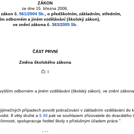
ZÁKON
ze dne 15. března 2006,
 zákon č.
561/2004 Sb.
, o předškolním, základním, středním,
ím odborném a jiném vzdělávání (školský zákon),
ve znění zákona č.
383/2005 Sb.
ČÁST PRVNÍ
Změna školského zákona
Čl. I
 vyšším odborném a jiném vzdělávání (školský zákon), ve znění zákona
jimečných případech povolit pokračování v základním vzdělávání do 
odst. 8 věty druhé a
§ 48
pak se souhlasem zřizovatele do dvacátého 
innosti, spolupracuje ředitel školy s příslušným úřadem práce.".
. . .