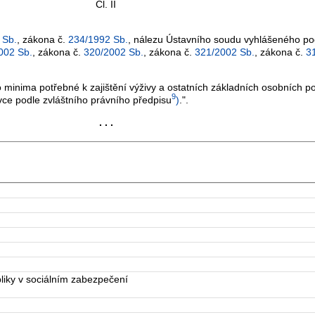
Čl. II
 Sb.
, zákona č.
234/1992 Sb.
, nálezu Ústavního soudu vyhlášeného po
002 Sb.
, zákona č.
320/2002 Sb.
, zákona č.
321/2002 Sb.
, zákona č.
3
inima potřebné k zajištění výživy a ostatních základních osobních po
9
ivce podle zvláštního právního předpisu
)
.".
. . .
iky v sociálním zabezpečení