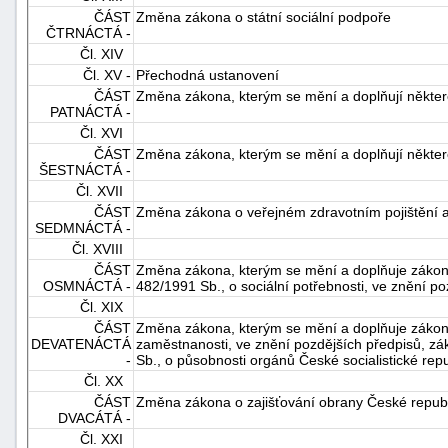
ČÁST
Změna zákona o státní sociální podpoře
ČTRNÁCTÁ -
Čl. XIV
Čl. XV -
Přechodná ustanovení
ČÁST
Změna zákona, kterým se mění a doplňují některé 
PATNÁCTÁ -
Čl. XVI
ČÁST
Změna zákona, kterým se mění a doplňují některé
ŠESTNÁCTÁ -
Čl. XVII
ČÁST
Změna zákona o veřejném zdravotním pojištění a
SEDMNÁCTÁ -
Čl. XVIII
ČÁST
Změna zákona, kterým se mění a doplňuje zákon 
OSMNÁCTÁ -
482/1991 Sb., o sociální potřebnosti, ve znění p
Čl. XIX
ČÁST
Změna zákona, kterým se mění a doplňuje zákon č
DEVATENÁCTÁ
zaměstnanosti, ve znění pozdějších předpisů, zá
-
Sb., o působnosti orgánů České socialistické rep
Čl. XX
ČÁST
Změna zákona o zajišťování obrany České republ
DVACÁTÁ -
Čl. XXI