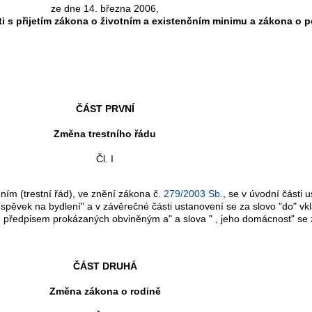
ze dne 14. března 2006,
ti s přijetím zákona o životním a existenčním minimu a zákona o
ČÁST PRVNÍ
Změna trestního řádu
Čl. I
dním (trestní řád), ve znění zákona č.
279/2003 Sb.
, se v úvodní části u
spěvek na bydlení" a v závěrečné části ustanovení se za slovo "do" vk
předpisem prokázaných obviněným a" a slova " , jeho domácnost" se z
ČÁST DRUHÁ
Změna zákona o rodině