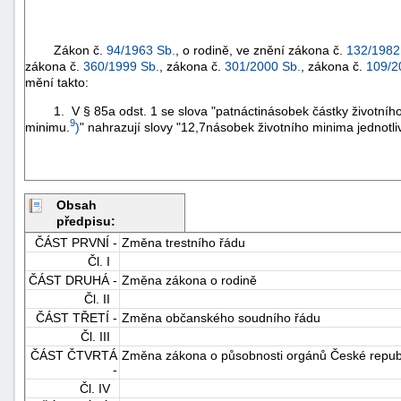
Zákon č.
94/1963 Sb.
, o rodině, ve znění zákona č.
132/1982
zákona č.
360/1999 Sb.
, zákona č.
301/2000 Sb.
, zákona č.
109/2
mění takto:
1. V § 85a odst. 1 se slova "patnáctinásobek částky životního m
9
minimu.
)
" nahrazují slovy "12,7násobek životního minima jednotl
Obsah
předpisu:
ČÁST PRVNÍ -
Změna trestního řádu
Čl. I
ČÁST DRUHÁ -
Změna zákona o rodině
Čl. II
ČÁST TŘETÍ -
Změna občanského soudního řádu
Čl. III
ČÁST ČTVRTÁ
Změna zákona o působnosti orgánů České republ
-
Čl. IV