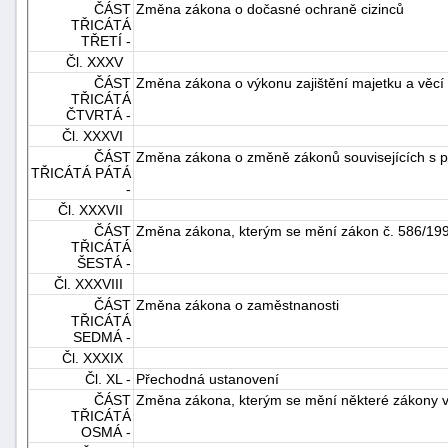
ČÁST
Změna zákona o dočasné ochraně cizinců
TŘICÁTÁ
TŘETÍ -
Čl. XXXV
ČÁST
Změna zákona o výkonu zajištění majetku a věcí 
TŘICÁTÁ
ČTVRTÁ -
Čl. XXXVI
ČÁST
Změna zákona o změně zákonů souvisejících s př
TŘICÁTÁ PÁTÁ
-
Čl. XXXVII
ČÁST
Změna zákona, kterým se mění zákon č. 586/1992 
TŘICÁTÁ
ŠESTÁ -
Čl. XXXVIII
ČÁST
Změna zákona o zaměstnanosti
TŘICÁTÁ
SEDMÁ -
Čl. XXXIX
Čl. XL -
Přechodná ustanovení
ČÁST
Změna zákona, kterým se mění některé zákony v s
TŘICÁTÁ
OSMÁ -