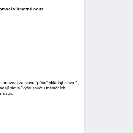
 pomoci v hmotné nouzi
stanovení za slovo "péče" vkládají slova " ,
ládají slova "výše součtu měsíčních
rušují.