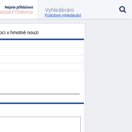
Nejste přihlášeni
strovat
/
Přihlásit se
Podrobné vyhledávání
oci v hmotné nouzi