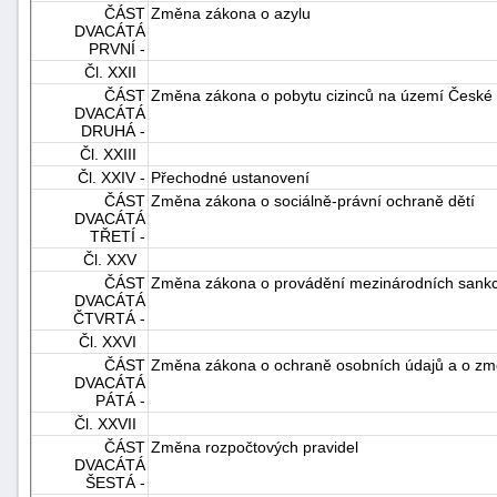
ČÁST
Změna zákona o azylu
DVACÁTÁ
PRVNÍ -
Čl. XXII
ČÁST
Změna zákona o pobytu cizinců na území České 
DVACÁTÁ
DRUHÁ -
Čl. XXIII
Čl. XXIV -
Přechodné ustanovení
ČÁST
Změna zákona o sociálně-právní ochraně dětí
DVACÁTÁ
TŘETÍ -
Čl. XXV
ČÁST
Změna zákona o provádění mezinárodních sankcí
DVACÁTÁ
ČTVRTÁ -
Čl. XXVI
ČÁST
Změna zákona o ochraně osobních údajů a o zm
DVACÁTÁ
PÁTÁ -
Čl. XXVII
ČÁST
Změna rozpočtových pravidel
DVACÁTÁ
ŠESTÁ -