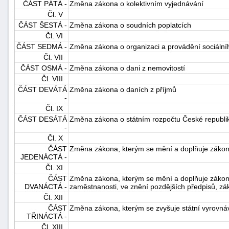
ČÁST PÁTÁ -
Změna zákona o kolektivním vyjednávání
Čl. V
ČÁST ŠESTÁ -
Změna zákona o soudních poplatcích
Čl. VI
ČÁST SEDMÁ -
Změna zákona o organizaci a provádění sociáln
Čl. VII
ČÁST OSMÁ -
Změna zákona o dani z nemovitostí
Čl. VIII
ČÁST DEVÁTÁ
Změna zákona o daních z příjmů
-
Čl. IX
ČÁST DESÁTÁ
Změna zákona o státním rozpočtu České republi
-
Čl. X
ČÁST
Změna zákona, kterým se mění a doplňuje zákon Č
JEDENÁCTÁ -
Čl. XI
ČÁST
Změna zákona, kterým se mění a doplňuje zákon Č
DVANÁCTÁ -
zaměstnanosti, ve znění pozdějších předpisů, zá
Čl. XII
ČÁST
Změna zákona, kterým se zvyšuje státní vyrovná
TŘINÁCTÁ -
Čl. XIII