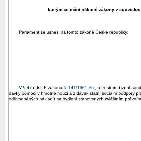
kterým se mění některé zákony v souvislos
Parlament se usnesl na tomto zákoně České republiky:
V
§ 47
odst. 5 zákona č.
141/1961 Sb.
, o trestním řízení sou
dávky pomoci v hmotné nouzi a z dávek státní sociální podpory pří
odůvodněných nákladů na bydlení stanovených zvláštním právním 