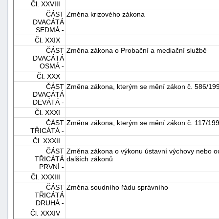
Čl. XXVIII
ČÁST
Změna krizového zákona
DVACÁTÁ
SEDMÁ -
Čl. XXIX
ČÁST
Změna zákona o Probační a mediační službě
DVACÁTÁ
OSMÁ -
Čl. XXX
ČÁST
Změna zákona, kterým se mění zákon č. 586/1992 
DVACÁTÁ
DEVÁTÁ -
Čl. XXXI
ČÁST
Změna zákona, kterým se mění zákon č. 117/1995 
TŘICÁTÁ -
Čl. XXXII
ČÁST
Změna zákona o výkonu ústavní výchovy nebo och
TŘICÁTÁ
dalších zákonů
PRVNÍ -
Čl. XXXIII
ČÁST
Změna soudního řádu správního
TŘICÁTÁ
DRUHÁ -
Čl. XXXIV