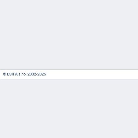
-
náhrady
© ESIPA s.r.o. 2002-2026