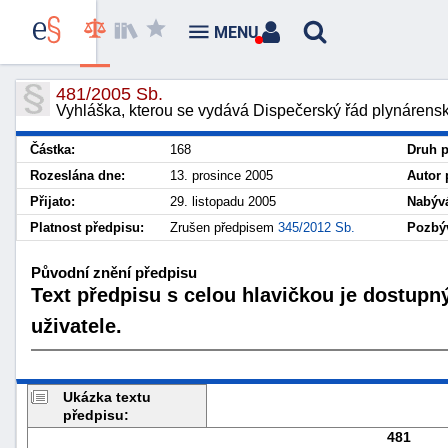
MENU
481/2005 Sb.
Vyhláška, kterou se vydává Dispečerský řád plynárens
Částka:
168
Druh p
Rozeslána dne:
13. prosince 2005
Autor 
Přijato:
29. listopadu 2005
Nabývá
Platnost předpisu:
Zrušen předpisem
345/2012 Sb.
Pozbýv
Původní znění předpisu
Text předpisu s celou hlavičkou je dostupn
uživatele.
Ukázka textu
předpisu:
481