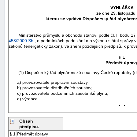
VYHLÁŠKA
ze dne 29. listopadu
kterou se vydává Dispečerský řád plynáren
Ministerstvo průmyslu a obchodu stanoví podle čl. II bodu 17
458/2000 Sb.
, o podmínkách podnikání a o výkonu státní správy 
zákonů (energetický zákon), ve znění pozdějších předpisů, k pro
§ 1
Předmět úprav
(1) Dispečerský řád plynárenské soustavy České republiky (dále
a) provozovatele přepravní soustavy,
náhrady
b) provozovatele distribučních soustav,
c) provozovatele podzemních zásobníků plynu,
škody
d) výrobce.
. . .
Obsah
předpisu:
§ 1
Předmět úpravy