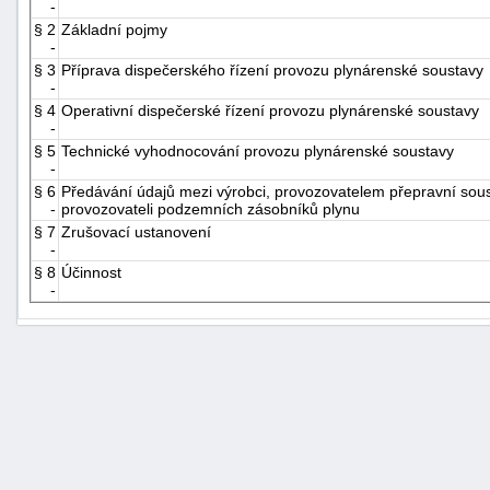
-
§ 2
Základní pojmy
-
§ 3
Příprava dispečerského řízení provozu plynárenské soustavy
-
§ 4
Operativní dispečerské řízení provozu plynárenské soustavy
-
§ 5
Technické vyhodnocování provozu plynárenské soustavy
-
§ 6
Předávání údajů mezi výrobci, provozovatelem přepravní soust
-
provozovateli podzemních zásobníků plynu
§ 7
Zrušovací ustanovení
-
§ 8
Účinnost
-
+náhrady