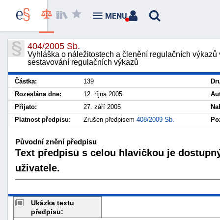
MENU
404/2005 Sb.
Vyhláška o náležitostech a členění regulačních výkazů v
sestavování regulačních výkazů
Částka:
139
Dr
Rozeslána dne:
12. října 2005
Au
Přijato:
27. září 2005
Na
Platnost předpisu:
Zrušen předpisem
408/2009 Sb.
Po
Původní znění předpisu
Text předpisu s celou hlavičkou je dostupn
uživatele.
Ukázka textu
předpisu: