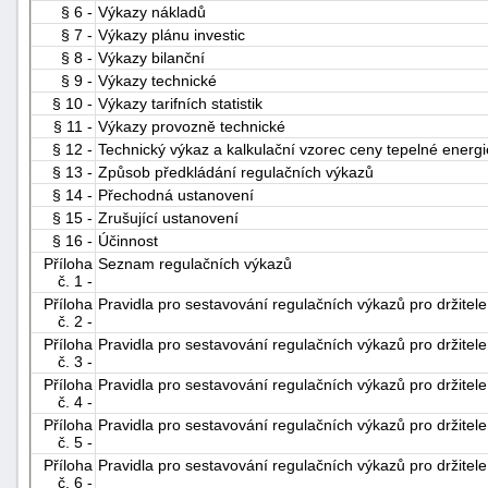
§ 6 -
Výkazy nákladů
§ 7 -
Výkazy plánu investic
§ 8 -
Výkazy bilanční
§ 9 -
Výkazy technické
§ 10 -
Výkazy tarifních statistik
§ 11 -
Výkazy provozně technické
§ 12 -
Technický výkaz a kalkulační vzorec ceny tepelné energi
§ 13 -
Způsob předkládání regulačních výkazů
-
§ 14 -
Přechodná ustanovení
náhrady
§ 15 -
Zrušující ustanovení
§ 16 -
Účinnost
Příloha
Seznam regulačních výkazů
č. 1 -
Příloha
Pravidla pro sestavování regulačních výkazů pro držitele
č. 2 -
Příloha
Pravidla pro sestavování regulačních výkazů pro držitele 
č. 3 -
Příloha
Pravidla pro sestavování regulačních výkazů pro držitele
č. 4 -
Příloha
Pravidla pro sestavování regulačních výkazů pro držitele
č. 5 -
Příloha
Pravidla pro sestavování regulačních výkazů pro držitele 
č. 6 -