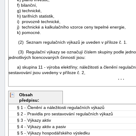
f) bilanční,
g) technické,
h) tarifních statistik,
i) provozně technické,
j) technické a kalkulačního vzorce ceny tepelné energie,
k) pomocné.
(2) Seznam regulačních výkazů je uveden v příloze č. 1.
(3) Regulační výkazy se označují číslem skupiny podle jednotli
jednotlivých licencovaných činností jsou:
a) skupina 11 - výroba elektřiny; náležitosti a členění regulační
sestavování jsou uvedeny v příloze č. 2,
. . .
Obsah
předpisu:
+náhrady
§ 1 -
Členění a náležitosti regulačních výkazů
§ 2 -
Pravidla pro sestavování regulačních výkazů
§ 3 -
Výkazy aktiv
§ 4 -
Výkazy aktiv a pasiv
§ 5 -
Výkazy hospodářského výsledku