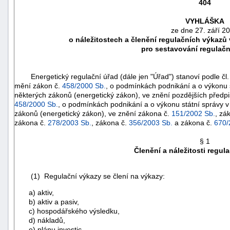
404
VYHLÁŠKA
ze dne 27. září 2
o náležitostech a členění regulačních výkazů 
pro sestavování regulač
Energetický regulační úřad (dále jen "Úřad") stanoví podle čl.
mění zákon č.
458/2000 Sb.
, o podmínkách podnikání a o výkonu 
některých zákonů (energetický zákon), ve znění pozdějších předpi
458/2000 Sb.
, o podmínkách podnikání a o výkonu státní správy 
zákonů (energetický zákon), ve znění zákona č.
151/2002 Sb.
, zá
zákona č.
278/2003 Sb.
, zákona č.
356/2003 Sb.
a zákona č.
670/
§ 1
náhrady
Členění a náležitosti regul
škody
(1) Regulační výkazy se člení na výkazy:
a) aktiv,
b) aktiv a pasiv,
c) hospodářského výsledku,
d) nákladů,
e) plánu investic,