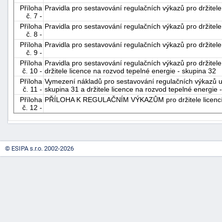
Příloha
Pravidla pro sestavování regulačních výkazů pro držitele
"náhradě
č. 7 -
škod"
Příloha
Pravidla pro sestavování regulačních výkazů pro držitel
č. 8 -
Příloha
Pravidla pro sestavování regulačních výkazů pro držitele
č. 9 -
Příloha
Pravidla pro sestavování regulačních výkazů pro držitele
č. 10 -
držitele licence na rozvod tepelné energie - skupina 32
Příloha
Vymezení nákladů pro sestavování regulačních výkazů u d
č. 11 -
skupina 31 a držitele licence na rozvod tepelné energie 
Příloha
PŘÍLOHA K REGULAČNÍM VÝKAZŮM pro držitele licencí s
č. 12 -
© ESIPA s.r.o. 2002-2026