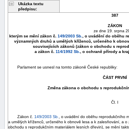
Ukázka textu
předpisu:
387
ZÁKON
ze dne 19. srpna 2
kterým se mění zákon č.
149/2003 Sb.
, o uvádění do oběhu re
významných druhů a umělých kříženců, určeného k obnově
souvisejících zákonů (zákon o obchodu s reprod
a zákon č.
114/1992 Sb.
, o ochraně přírody a kra
Parlament se usnesl na tomto zákoně České republiky:
ČÁST PRVNÍ
náhrady
Změna zákona o obchodu s reprodukčním 
škody
Čl. I
Zákon č.
149/2003 Sb.
, o uvádění do oběhu reprodukčního m
a umělých kříženců, určeného k obnově lesa a k zalesňování, a o
obchodu s reprodukčním materiálem lesních dřevin), se mění takt