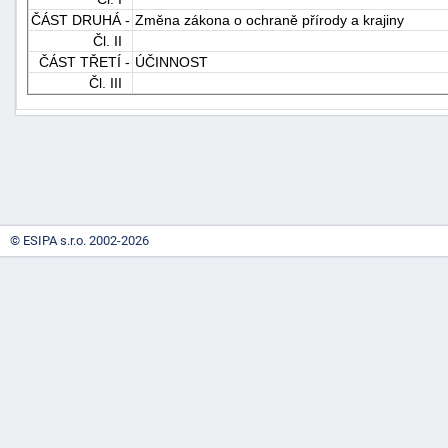
ČÁST DRUHÁ -
Změna zákona o ochraně přírody a krajiny
Čl. II
ČÁST TŘETÍ -
ÚČINNOST
Čl. III
-
náhrady
© ESIPA s.r.o. 2002-2026