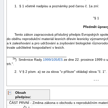
1. § 1 včetně nadpisu a poznámky pod čarou č. 1a zní:
"§ 1
Předmět úprav
Tento zákon zapracovává příslušný předpis Evropských spole
do oběhu reprodukční materiál lesních dřevin lesnicky významnýc
a k zalesňování a pro udržování a zvyšování biologické různorodos
trvale udržitelné hospodaření v lesích.
_______________________________
1a
) Směrnice Rady
1999/105/ES
ze dne 22. prosince 1999 o u
trh.".
2. V § 2 písm. a) se za slova "v příloze" vkládají slova "č. 1".
. . .
+náhrady
Obsah
předpisu:
ČÁST PRVNÍ -
Změna zákona o obchodu s reprodukčním materiá
Čl. I