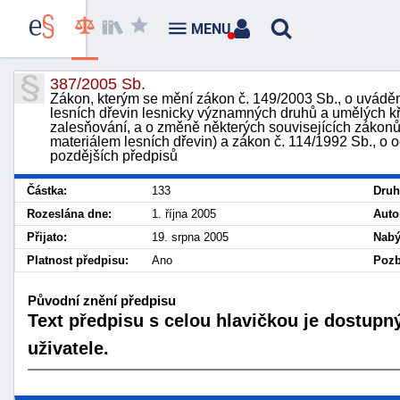
MENU
387/2005 Sb.
Zákon, kterým se mění zákon č. 149/2003 Sb., o uvádě
lesních dřevin lesnicky významných druhů a umělých kř
zalesňování, a o změně některých souvisejících zákon
materiálem lesních dřevin) a zákon č. 114/1992 Sb., o o
pozdějších předpisů
Částka:
133
Druh
Rozeslána dne:
1. října 2005
Auto
Přijato:
19. srpna 2005
Nabý
Platnost předpisu:
Ano
Pozb
Původní znění předpisu
Text předpisu s celou hlavičkou je dostupn
uživatele.