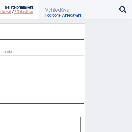
Nejste přihlášeni
strovat
/
Přihlásit se
Podrobné vyhledávání
obchodu