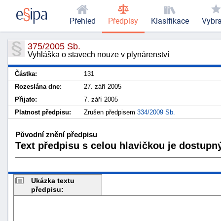
Přehled
Předpisy
Klasifikace
Vybr
375/2005 Sb.
Vyhláška o stavech nouze v plynárenství
Částka:
131
Rozeslána dne:
27. září 2005
Přijato:
7. září 2005
Platnost předpisu:
Zrušen předpisem
334/2009 Sb.
Původní znění předpisu
Text předpisu s celou hlavičkou je dostupný
Ukázka textu
předpisu: