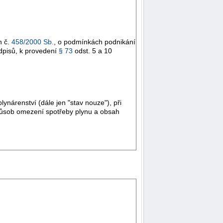
n č.
458/2000 Sb.
, o podmínkách podnikání
edpisů, k provedení
§ 73
odst. 5 a 10
ynárenství (dále jen "stav nouze"), při
způsob omezení spotřeby plynu a obsah