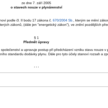
ze dne 7. září 2005
o stavech nouze v plynárenství
ví podle čl. II bodu 17 zákona č.
670/2004 Sb.
, kterým se mění záko
terých zákonů, (dále jen "energetický zákon"), ve znění pozdějších př
§ 1
Předmět úpravy
 společenství a upravuje postup při předcházení vzniku stavu nouze v pl
tního standardu dodávky plynu. Dále pro tyto účely stanoví rozsah a 
. . .