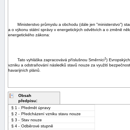
Ministerstvo průmyslu a obchodu (dále jen "ministerstvo") stano
a o výkonu státní správy v energetických odvětvích a o změně něk
energetického zákona:
1
Tato vyhláška zapracovává příslušnou Směrnici
) Evropských
vzniku a odstraňování následků stavů nouze za využití bezpečnos
havarijních plánů.
Obsah
předpisu:
§ 1 -
Předmět úpravy
§ 2 -
Předcházení vzniku stavu nouze
§ 3 -
Stav nouze
§ 4 -
Odběrové stupně