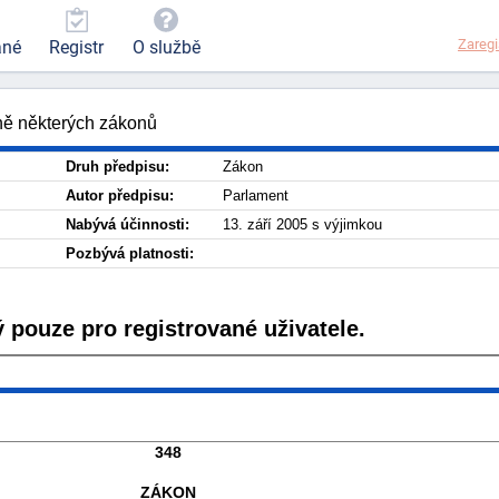
Zaregi
ané
Registr
O službě
ěně některých zákonů
Druh předpisu:
Zákon
Autor předpisu:
Parlament
Nabývá účinnosti:
13. září 2005 s výjimkou
Pozbývá platnosti:
 pouze pro registrované uživatele.
348
ZÁKON