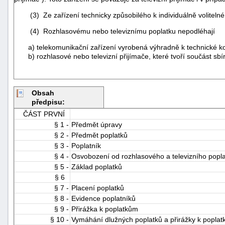
(3) Ze zařízení technicky způsobilého k individuálně volitelné rep
(4) Rozhlasovému nebo televiznímu poplatku nepodléhají
a) telekomunikační zařízení vyrobená výhradně k technické kont
b) rozhlasové nebo televizní přijímače, které tvoří součást sbí
Obsah
předpisu:
ČÁST PRVNÍ
§ 1 -
Předmět úpravy
§ 2 -
Předmět poplatků
§ 3 -
Poplatník
§ 4 -
Osvobození od rozhlasového a televizního popl
§ 5 -
Základ poplatků
§ 6
§ 7 -
Placení poplatků
§ 8 -
Evidence poplatníků
§ 9 -
Přirážka k poplatkům
§ 10 -
Vymáhání dlužných poplatků a přirážky k popla