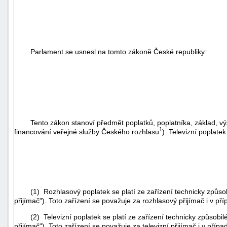
Parlament se usnesl na tomto zákoně České republiky:
Tento zákon stanoví předmět poplatků, poplatníka, základ, výši 
1
financování veřejné služby Českého rozhlasu
). Televizní poplate
(1) Rozhlasový poplatek se platí ze zařízení technicky způsobilé
přijímač"). Toto zařízení se považuje za rozhlasový přijímač i v příp
(2) Televizní poplatek se platí ze zařízení technicky způsobilého 
přijímač"). Toto zařízení se považuje za televizní přijímač i v případ