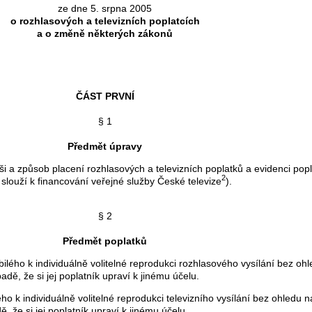
ze dne 5. srpna 2005
o rozhlasových a televizních poplatcích
a o změně některých zákonů
ČÁST PRVNÍ
§ 1
Předmět úpravy
a způsob placení rozhlasových a televizních poplatků a evidenci popla
2
k slouží k financování veřejné služby České televize
).
§ 2
Předmět poplatků
ho k individuálně volitelné reprodukci rozhlasového vysílání bez ohl
adě, že si jej poplatník upraví k jinému účelu.
k individuálně volitelné reprodukci televizního vysílání bez ohledu na
ě, že si jej poplatník upraví k jinému účelu.