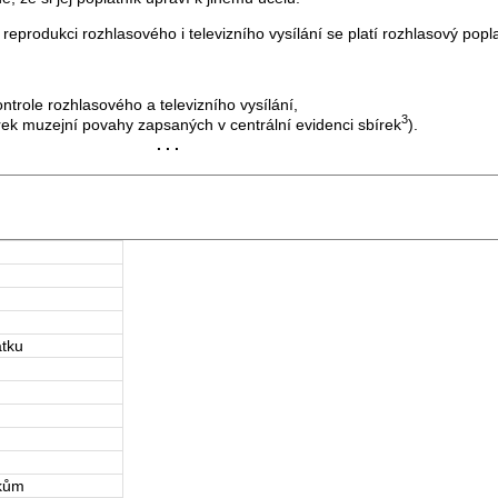
rodukci rozhlasového i televizního vysílání se platí rozhlasový poplat
role rozhlasového a televizního vysílání,
3
rek muzejní povahy zapsaných v centrální evidenci sbírek
).
. . .
atku
tkům