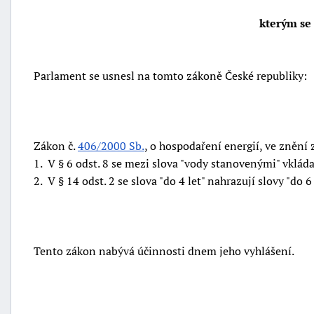
kterým se
Parlament se usnesl na tomto zákoně České republiky:
Zákon č.
406/2000 Sb.
, o hospodaření energií, ve znění 
1. V § 6 odst. 8 se mezi slova "vody stanovenými" vkládají 
2. V § 14 odst. 2 se slova "do 4 let" nahrazují slovy "do 6 
Tento zákon nabývá účinnosti dnem jeho vyhlášení.