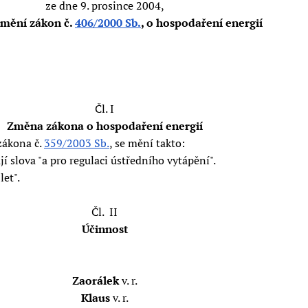
ze dne 9. prosince 2004,
 mění zákon č.
406/2000 Sb.
, o hospodaření energií
Čl. I
Změna zákona o hospodaření energií
zákona č.
359/2003 Sb.
, se mění takto:
slova "a pro regulaci ústředního vytápění".
let".
Čl. II
Účinnost
Zaorálek
v. r.
Klaus
v. r.