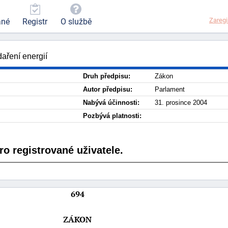
Zaregi
ané
Registr
O službě
aření energií
Druh předpisu:
Zákon
Autor předpisu:
Parlament
Nabývá účinnosti:
31. prosince 2004
Pozbývá platnosti:
o registrované uživatele.
694
ZÁKON