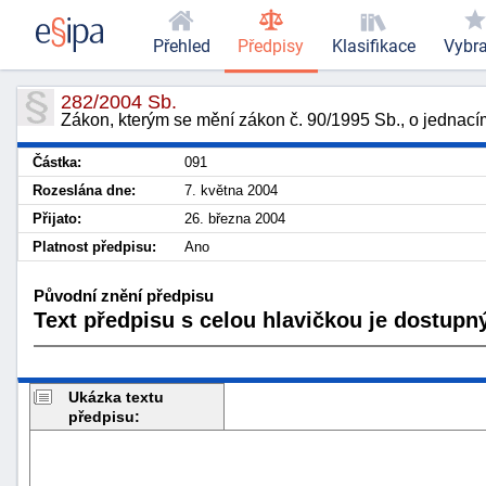
Přehled
Předpisy
Klasifikace
Vybr
282/2004 Sb.
Zákon, kterým se mění zákon č. 90/1995 Sb., o jednac
Částka:
091
Rozeslána dne:
7. května 2004
Přijato:
26. března 2004
Platnost předpisu:
Ano
Původní znění předpisu
Text předpisu s celou hlavičkou je dostupný
Ukázka textu
předpisu: