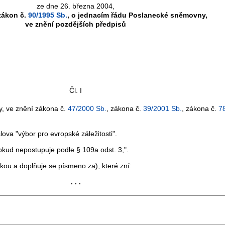
ze dne 26. března 2004,
zákon č.
90/1995 Sb.
, o jednacím řádu Poslanecké sněmovny,
ve znění pozdějších předpisů
Čl. I
, ve znění zákona č.
47/2000 Sb.
, zákona č.
39/2001 Sb.
, zákona č.
7
va "výbor pro evropské záležitosti".
kud nepostupuje podle § 109a odst. 3,".
u a doplňuje se písmeno za), které zní:
. . .