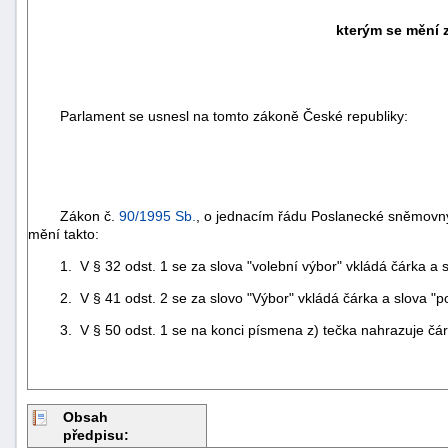
kterým se mění 
Parlament se usnesl na tomto zákoně České republiky:
Zákon č.
90/1995 Sb.
, o jednacím řádu Poslanecké sněmovny
mění takto:
1. V § 32 odst. 1 se za slova "volební výbor" vkládá čárka a slo
2. V § 41 odst. 2 se za slovo "Výbor" vkládá čárka a slova "po
3. V § 50 odst. 1 se na konci písmena z) tečka nahrazuje čárko
Obsah
předpisu: