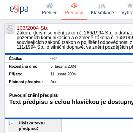
Přehled
Předpisy
Klasifikace
Vybr
103/2004 Sb.
Zákon, kterým se mění zákon č. 266/1994 Sb., o dráhác
pozemních komunikacích a o změně zákona č. 168/1999
souvisejících zákonů (zákon o pojištění odpovědnosti z
111/1994 Sb., o silniční dopravě, ve znění pozdějších p
Částka:
032
Rozeslána dne:
5. března 2004
Přijato:
11. února 2004
Platnost předpisu:
Ano
Původní znění předpisu
Text předpisu s celou hlavičkou je dostupný
Ukázka textu
předpisu: