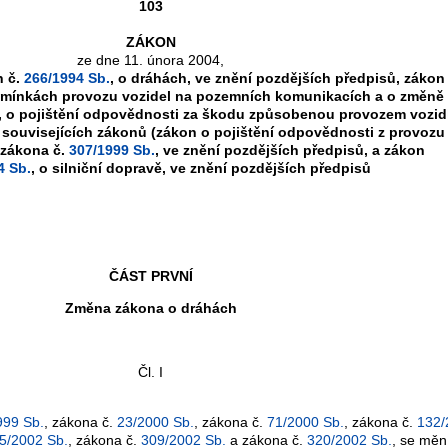
103
ZÁKON
ze dne 11. února 2004,
n č.
266/1994 Sb.
, o dráhách, ve znění pozdějších předpisů, zákon
dmínkách provozu vozidel na pozemních komunikacích a o změně
, o pojištění odpovědnosti za škodu způsobenou provozem vozid
souvisejících zákonů (zákon o pojištění odpovědnosti z provozu
 zákona č.
307/1999 Sb.
, ve znění pozdějších předpisů, a zákon
4 Sb.
, o silniční dopravě, ve znění pozdějších předpisů
ČÁST PRVNÍ
Změna zákona o dráhách
Čl. I
999 Sb.
, zákona č.
23/2000 Sb.
, zákona č.
71/2000 Sb.
, zákona č.
132/
5/2002 Sb.
, zákona č.
309/2002 Sb.
a zákona č.
320/2002 Sb.
, se mění