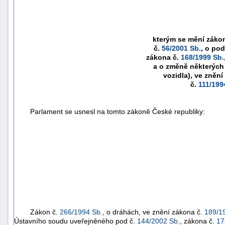
kterým se mění záko
č.
56/2001 Sb.
, o po
zákona č.
168/1999 Sb.
a o změně některých 
vozidla), ve znění
č.
111/199
Parlament se usnesl na tomto zákoně České republiky:
Zákon č.
266/1994 Sb.
, o dráhách, ve znění zákona č.
189/1
Ústavního soudu uveřejněného pod č.
144/2002 Sb.
, zákona č.
17