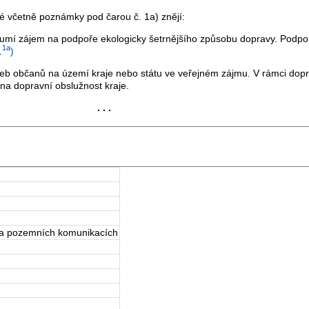
 včetně poznámky pod čarou č. 1a) znějí:
í zájem na podpoře ekologicky šetrnějšího způsobu dopravy. Podpo
1a
.
)
občanů na území kraje nebo státu ve veřejném zájmu. V rámci dopravn
na dopravní obslužnost kraje.
. . .
na pozemních komunikacích