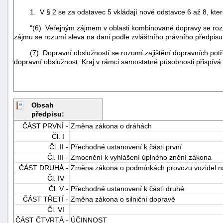
1. V § 2 se za odstavec 5 vkládají nové odstavce 6 až 8, které
"(6) Veřejným zájmem v oblasti kombinované dopravy se rozum
zájmu se rozumí sleva na dani podle zvláštního právního předpisu
(7) Dopravní obslužností se rozumí zajištění dopravních potřeb 
dopravní obslužnost. Kraj v rámci samostatné působnosti přispívá 
Obsah
předpisu:
ČÁST PRVNÍ -
Změna zákona o dráhách
Čl. I
Čl. II -
Přechodné ustanovení k části první
Čl. III -
Zmocnění k vyhlášení úplného znění zákona
ČÁST DRUHÁ -
Změna zákona o podmínkách provozu vozidel 
Čl. IV
Čl. V -
Přechodné ustanovení k části druhé
ČÁST TŘETÍ -
Změna zákona o silniční dopravě
Čl. VI
ČÁST ČTVRTÁ -
ÚČINNOST