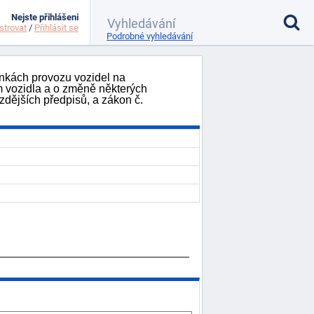
Nejste přihlášeni
strovat
/
Přihlásit se
Podrobné vyhledávání
ínkách provozu vozidel na
 vozidla a o změně některých
zdějších předpisů, a zákon č.