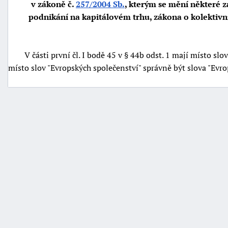
v zákoně č.
257/2004 Sb.
, kterým se mění některé z
podnikání na kapitálovém trhu, zákona o kolektivn
V části první čl. I bodě 45 v § 44b odst. 1 mají místo slov 
místo slov "Evropských společenství" správně být slova "Evr
náhrady
škody