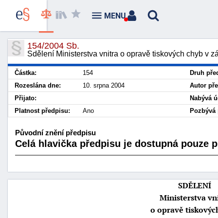
MENU
154/2004 Sb.
Sdělení Ministerstva vnitra o opravě tiskových chyb v 
Částka:
154
Druh pře
Rozeslána dne:
10. srpna 2004
Autor př
Přijato:
Nabývá ú
Platnost předpisu:
Ano
Pozbývá p
Původní znění předpisu
Celá hlavička předpisu je dostupná pouze pr
SDĚLENÍ
Ministerstva vn
o opravě tiskovýc