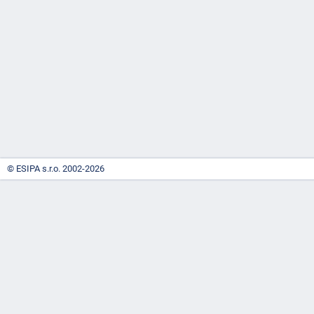
-
náhrady
© ESIPA s.r.o. 2002-2026