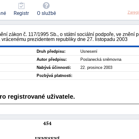
Zaregi
ané
Registr
O službě
 zákon č. 117/1995 Sb., o státní sociální podpoře, ve znění po
a vrácenému prezidentem republiky dne 27. listopadu 2003
Druh předpisu:
Usnesení
Autor předpisu:
Poslanecká sněmovna
Nabývá účinnosti:
22. prosince 2003
Pozbývá platnosti:
o registrované uživatele.
454
USNESENÍ