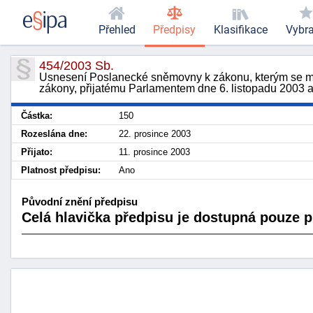
Přehled
Předpisy
Klasifikace
Vybr
454/2003 Sb.
Usnesení Poslanecké sněmovny k zákonu, kterým se mění
zákony, přijatému Parlamentem dne 6. listopadu 2003 
Částka:
150
Rozeslána dne:
22. prosince 2003
Přijato:
11. prosince 2003
Platnost předpisu:
Ano
Původní znění předpisu
Celá hlavička předpisu je dostupná pouze pr