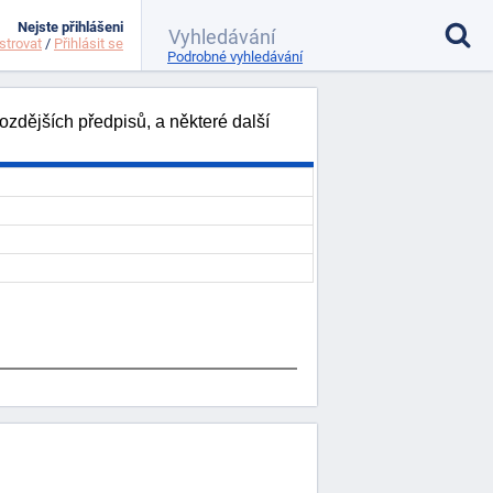
Nejste přihlášeni
strovat
/
Přihlásit se
Podrobné vyhledávání
zdějších předpisů, a některé další