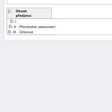
Obsah
předpisu:
Čl. I
Čl. II -
Přechodné ustanovení
Čl. III -
Účinnost
+náhrady