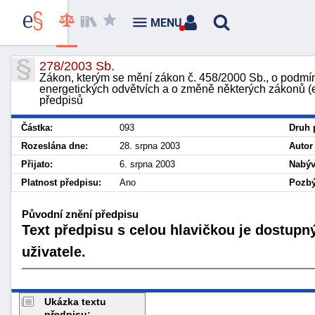
MENU
278/2003 Sb.
Zákon, kterým se mění zákon č. 458/2000 Sb., o podmín
energetických odvětvích a o změně některých zákonů (e
předpisů
Částka:
093
Druh 
Rozeslána dne:
28. srpna 2003
Autor
Přijato:
6. srpna 2003
Nabýv
Platnost předpisu:
Ano
Pozbý
Původní znění předpisu
Text předpisu s celou hlavičkou je dostupn
uživatele.
Ukázka textu
předpisu: