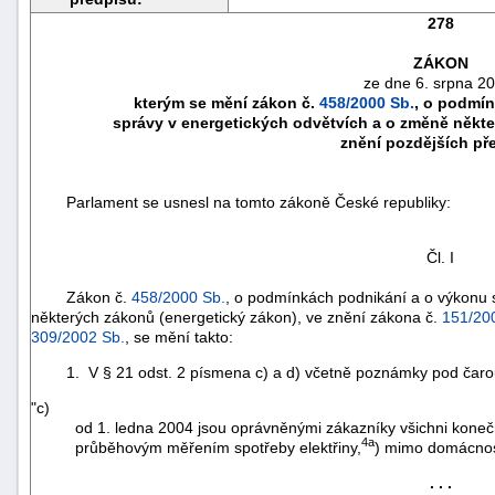
278
ZÁKON
ze dne 6. srpna 2
kterým se mění zákon č.
458/2000 Sb.
, o podmín
správy v energetických odvětvích a o změně někte
znění pozdějších př
Parlament se usnesl na tomto zákoně České republiky:
Čl. I
Zákon č.
458/2000 Sb.
, o podmínkách podnikání a o výkonu 
náhrady
některých zákonů (energetický zákon), ve znění zákona č.
151/20
309/2002 Sb.
, se mění takto:
škody
1. V § 21 odst. 2 písmena c) a d) včetně poznámky pod čarou 
"c)
od 1. ledna 2004 jsou oprávněnými zákazníky všichni konečn
4a
průběhovým měřením spotřeby elektřiny,
) mimo domácnos
. . .