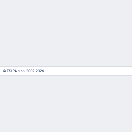
-
náhrady
© ESIPA s.r.o. 2002-2026