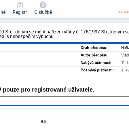
Zaregi
ané
Registr
O službě
000 Sb., kterým se mění nařízení vlády č. 176/1997 Sb., kterým 
tředí s nebezpečím výbuchu
Druh předpisu:
Naří
Autor předpisu:
Vlád
Nabývá účinnosti:
11. 
Pozbývá platnosti:
1. k
 pouze pro registrované uživatele.
65