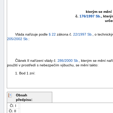
kterým se mění 
č.
176/1997 Sb.
, kter
urče
Vláda nařizuje podle
§ 22
zákona č.
22/1997 Sb.
, o technick
205/2002 Sb.
:
Článek II nařízení vlády č.
286/2000 Sb.
, kterým se mění naří
použití v prostředí s nebezpečím výbuchu, se mění takto:
1. Bod 1 zní:
Obsah
předpisu:
Čl. I
Čl. II