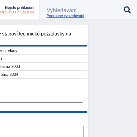
Nejste přihlášeni
strovat
/
Přihlásit se
Podrobné vyhledávání
se stanoví technické požadavky na
zení vlády
a
března 2003
větna 2004