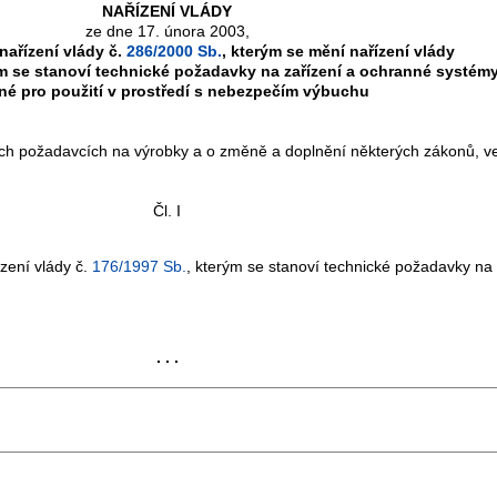
NAŘÍZENÍ VLÁDY
ze dne 17. února 2003,
nařízení vlády č.
286/2000 Sb.
, kterým se mění nařízení vlády
ým se stanoví technické požadavky na zařízení a ochranné systém
né pro použití v prostředí s nebezpečím výbuchu
ých požadavcích na výrobky a o změně a doplnění některých zákonů, v
Čl. I
zení vlády č.
176/1997 Sb.
, kterým se stanoví technické požadavky na
. . .