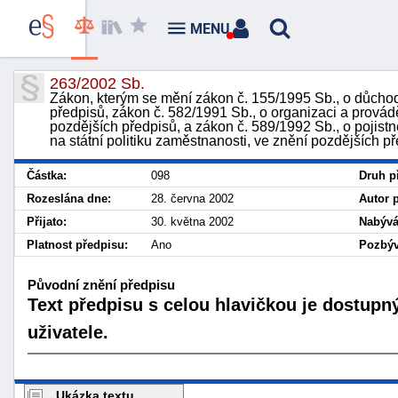
MENU
263/2002 Sb.
Zákon, kterým se mění zákon č. 155/1995 Sb., o důchod
předpisů, zákon č. 582/1991 Sb., o organizaci a provád
pozdějších předpisů, a zákon č. 589/1992 Sb., o pojist
na státní politiku zaměstnanosti, ve znění pozdějších p
Částka:
098
Druh p
Rozeslána dne:
28. června 2002
Autor 
Přijato:
30. května 2002
Nabývá
Platnost předpisu:
Ano
Pozbýv
Původní znění předpisu
Text předpisu s celou hlavičkou je dostupn
uživatele.
Ukázka textu