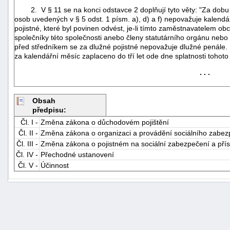
2. V § 11 se na konci odstavce 2 doplňují tyto věty: "Za dobu p
osob uvedených v § 5 odst. 1 písm. a), d) a f) nepovažuje kalendá
pojistné, které byl povinen odvést, je-li tímto zaměstnavatelem o
společníky této společnosti anebo členy statutárního orgánu nebo d
před středníkem se za dlužné pojistné nepovažuje dlužné penále. Us
za kalendářní měsíc zaplaceno do tří let ode dne splatnosti tohoto 
. . .
Obsah
předpisu:
Čl. I -
Změna zákona o důchodovém pojištění
Čl. II -
Změna zákona o organizaci a provádění sociálního zabez
Čl. III -
Změna zákona o pojistném na sociální zabezpečení a přísp
Čl. IV -
Přechodné ustanovení
Čl. V -
Účinnost
+náhrady