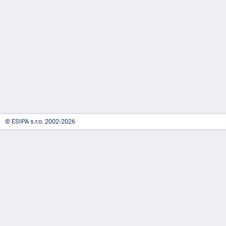
-
náhrady
© ESIPA s.r.o. 2002-2026