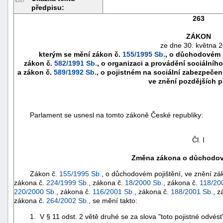
předpisu:
263
ZÁKON
ze dne 30. května 
kterým se mění zákon č.
155/1995 Sb.
, o důchodovém p
zákon č.
582/1991 Sb.
, o organizaci a provádění sociálníh
a zákon č.
589/1992 Sb.
, o pojistném na sociální zabezpečení
ve znění pozdějších 
Parlament se usnesl na tomto zákoně České republiky:
Čl. I
náhrady
škody
Změna zákona o důchodov
Zákon č.
155/1995 Sb.
, o důchodovém pojištění, ve znění zá
zákona č.
224/1999 Sb.
, zákona č.
18/2000 Sb.
, zákona č.
118/20
220/2000 Sb.
, zákona č.
116/2001 Sb.
, zákona č.
188/2001 Sb.
, z
zákona č.
264/2002 Sb.
, se mění takto:
1. V § 11 odst. 2 větě druhé se za slova "toto pojistné odvést" v