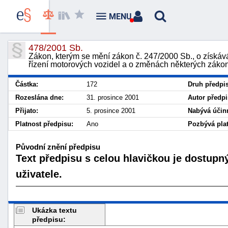
MENU
478/2001 Sb.
Zákon, kterým se mění zákon č. 247/2000 Sb., o získáv
řízení motorových vozidel a o změnách některých zákon
Částka:
172
Druh předpi
Rozeslána dne:
31. prosince 2001
Autor předpi
Přijato:
5. prosince 2001
Nabývá účinn
Platnost předpisu:
Ano
Pozbývá plat
Původní znění předpisu
Text předpisu s celou hlavičkou je dostupn
uživatele.
Ukázka textu
předpisu: