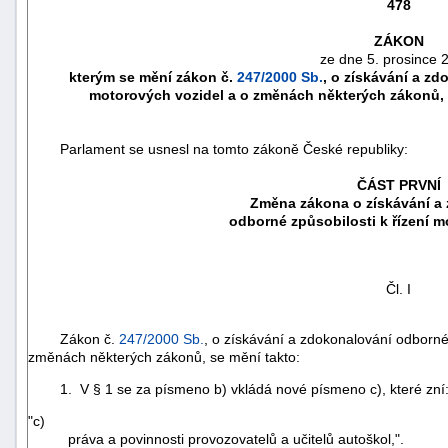
478
ZÁKON
ze dne 5. prosince 
kterým se mění zákon č.
247/2000 Sb.
, o získávání a zd
motorových vozidel a o změnách některých zákonů, 
Parlament se usnesl na tomto zákoně České republiky:
ČÁST PRVNÍ
Změna zákona o získávání a
odborné způsobilosti k řízení m
náhrady
Čl. I
škody
Zákon č.
247/2000 Sb.
, o získávání a zdokonalování odborné 
změnách některých zákonů, se mění takto:
1. V § 1 se za písmeno b) vkládá nové písmeno c), které zní
"c)
práva a povinnosti provozovatelů a učitelů autoškol,".