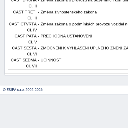
Čl. II
ČÁST TŘETÍ -
Změna živnostenského zákona
Čl. III
ČÁST ČTVRTÁ -
Změna zákona o podmínkách provozu vozidel 
Čl. IV
ČÁST PÁTÁ -
PŘECHODNÁ USTANOVENÍ
Čl. V
ČÁST ŠESTÁ -
ZMOCNĚNÍ K VYHLÁŠENÍ ÚPLNÉHO ZNĚNÍ Z
-
Čl. VI
náhrady
ČÁST SEDMÁ -
ÚČINNOST
Čl. VII
© ESIPA s.r.o. 2002-2026