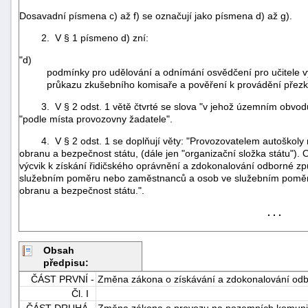
Dosavadní písmena c) až f) se označují jako písmena d) až g).
2. V § 1 písmeno d) zní:
"d)
podmínky pro udělování a odnímání osvědčení pro učitele vý
průkazu zkušebního komisaře a pověření k provádění přezko
3. V § 2 odst. 1 větě čtvrté se slova "v jehož územním obvodu
"podle místa provozovny žadatele".
4. V § 2 odst. 1 se doplňují věty: "Provozovatelem autoškoly můž
obranu a bezpečnost státu, (dále jen "organizační složka státu").
výcvik k získání řidičského oprávnění a zdokonalování odborné z
služebním poměru nebo zaměstnanců a osob ve služebním poměru j
obranu a bezpečnost státu.".
. . .
+náhrady
Obsah
předpisu:
ČÁST PRVNÍ -
Změna zákona o získávání a zdokonalování odbor
Čl. I
ČÁST DRUHÁ -
Změna zákona o provozu na pozemních komuni