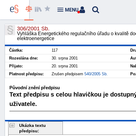
MENU
306/2001 Sb.
Vyhláška Energetického regulačního úřadu o kvalitě dod
elektroenergetice
Částka:
117
Dr
Rozeslána dne:
30. srpna 2001
Au
Přijato:
20. srpna 2001
Na
Platnost předpisu:
Zrušen předpisem
540/2005 Sb.
Po
Původní znění předpisu
Text předpisu s celou hlavičkou je dostupn
uživatele.
Ukázka textu
předpisu: