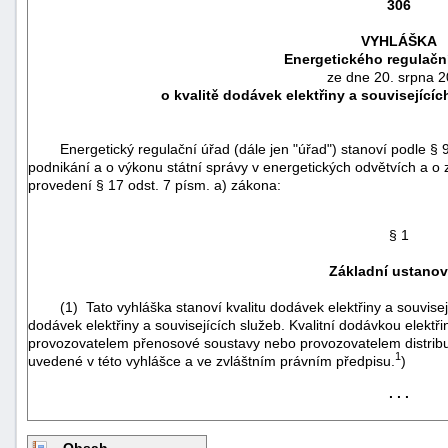
306
VYHLÁŠKA
Energetického regulačn
ze dne 20. srpna 
o kvalitě dodávek elektřiny a souvisejícíc
Energetický regulační úřad (dále jen "úřad") stanoví podle § 9
podnikání a o výkonu státní správy v energetických odvětvích a o
provedení § 17 odst. 7 písm. a) zákona:
§ 1
Základní ustanov
náhrady
(1) Tato vyhláška stanoví kvalitu dodávek elektřiny a souvisejíc
škody
dodávek elektřiny a souvisejících služeb. Kvalitní dodávkou elektř
provozovatelem přenosové soustavy nebo provozovatelem distribuč
1
uvedené v této vyhlášce a ve zvláštním právním předpisu.
)
. . .
Obsah