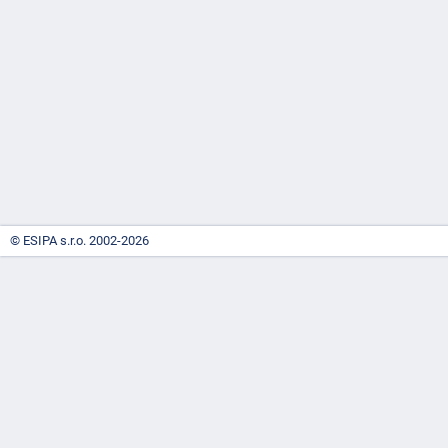
-
náhrady
© ESIPA s.r.o. 2002-2026