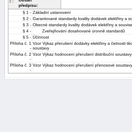
předpisu:
§ 1 -
Základní ustanovení
§ 2 -
Garantované standardy kvality dodávek elektřiny a so
§ 3 -
Obecné standardy kvality dodávek elektřiny a souvise
§ 4 -
Zveřejňování dosahované úrovně standardů
§ 5 -
Účinnost
Příloha č. 1
Vzor Výkaz přerušení dodávky elektřiny a četnosti těc
-
soustavy
Příloha č. 2
Vzor Výkaz hodnocení přerušení distribuční soustavy -
-
Příloha č. 3
Vzor Výkaz hodnocení přerušení přenosové soustavy -
-
+náhrady